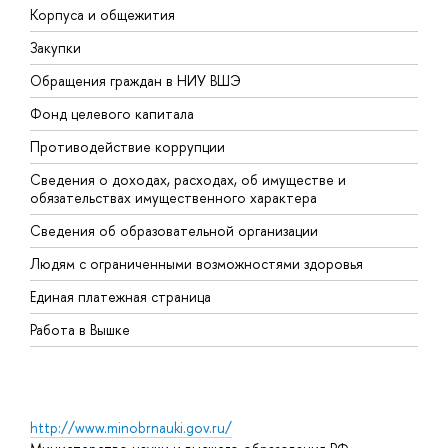
Корпуса и общежития
В
Закупки
П
Обращения граждан в НИУ ВШЭ
А
Фонд целевого капитала
Д
Противодействие коррупции
Ц
Сведения о доходах, расходах, об имуществе и
Б
обязательствах имущественного характера
О
Сведения об образовательной организации
О
Людям с ограниченными возможностями здоровья
Единая платежная страница
Работа в Вышке
http://www.minobrnauki.gov.ru/