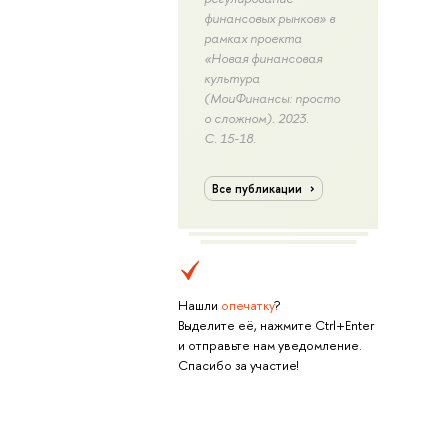
финансовых рынков» в
рамках проекта
«Новая финансовая
культура
(МоиФинансы: просто
о сложном). 2023.
С. 15-18.
Все публикации
Нашли
опечатку
?
Выделите её, нажмите Ctrl+Enter
и отправьте нам уведомление.
Спасибо за участие!