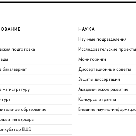
ЗОВАНИЕ
НАУКА
Научные подразделения
вская подготовка
Исследовательские проекты
иады
Мониторинги
в бакалавриат
Диссертационные советы
Защиты диссертаций
в магистратуру
Академическое развитие
нтура
Конкурсы и гранты
ительное образование
Внешние научно-информаци
развития карьеры
-инкубатор ВШЭ