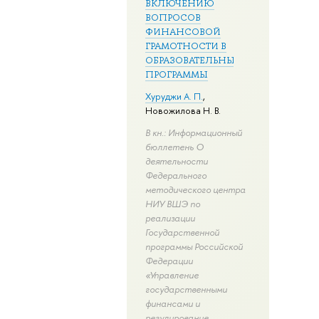
ВКЛЮЧЕНИЮ
ВОПРОСОВ
ФИНАНСОВОЙ
ГРАМОТНОСТИ В
ОБРАЗОВАТЕЛЬНЫЕ
ПРОГРАММЫ
Хуруджи А. П.
,
Новожилова Н. В.
В кн.: Информационный
бюллетень О
деятельности
Федерального
методического центра
НИУ ВШЭ по
реализации
Государственной
программы Российской
Федерации
«Управление
государственными
финансами и
регулирование