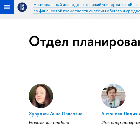
Национальный исследовательский университет «Высш
по финансовой грамотности системы общего и средн
Отдел планирован
Хуруджи Анна Павловна
Антонова Лидия 
Начальник отдела
Инженер-програ