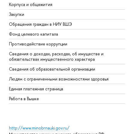
Корпуса и общежития
В
Закупки
П
Обращения граждан в НИУ ВШЭ
А
Фонд целевого капитала
Д
Противодействие коррупции
Ц
Сведения о доходах, расходах, об имуществе и
Б
обязательствах имущественного характера
О
Сведения об образовательной организации
О
Людям с ограниченными возможностями здоровья
Единая платежная страница
Работа в Вышке
http://www.minobrnauki.gov.ru/