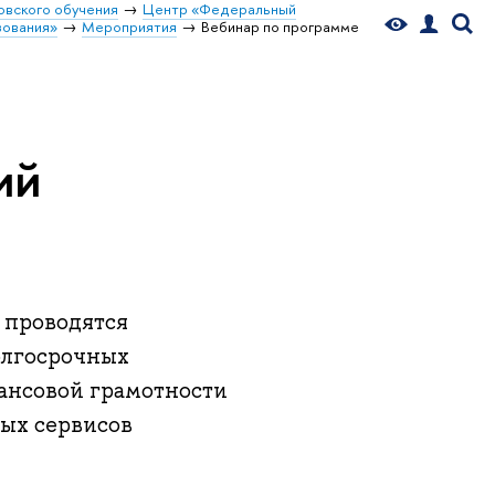
овского обучения
Центр «Федеральный
зования»
Мероприятия
Вебинар по программе
ий
ы проводятся
олгосрочных
ансовой грамотности
ых сервисов