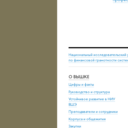
Национальный исследовательский 
по финансовой грамотности сист
О ВЫШКЕ
Цифры и факты
Руководство и структура
Устойчивое развитие в НИУ
ВШЭ
Преподаватели и сотрудники
Корпуса и общежития
Закупки