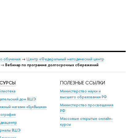
о обучения
→
Центр «Федеральный методический центр
→
Вебинар по программе долгосрочных сбережений
ЕСУРСЫ
ПОЛЕЗНЫЕ ССЫЛКИ
блиотека
Министерство науки и
высшего образования РФ
дательский дом ВШЭ
Министерство просвещения
ижный магазин «БукВышка»
РФ
пография
Массовые открытые онлайн-
диацентр
курсы
рналы ВШЭ
бликации