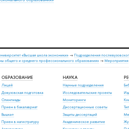
университет «Высшая школа экономики»
→
Подразделения послевузовског
емы общего и среднего профессионального образования»
→
Мероприятия
ОБРАЗОВАНИЕ
НАУКА
Р
Лицей
Научные подразделения
Би
Довузовская подготовка
Исследовательские проекты
Из
Олимпиады
Мониторинги
Кн
Прием в бакалавриат
Диссертационные советы
Ти
Вышка+
Защиты диссертаций
Ме
Прием в магистратуру
Академическое развитие
Жу
Аспирантура
Конкурсы и гранты
Пу