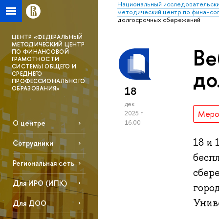
Национальный исследовательски
методический центр по финансо
долгосрочных сбережений
ЦЕНТР «ФЕДЕРАЛЬНЫЙ
МЕТОДИЧЕСКИЙ ЦЕНТР
Ве
ПО ФИНАНСОВОЙ
ГРАМОТНОСТИ
СИСТЕМЫ ОБЩЕГО И
до
СРЕДНЕГО
ПРОФЕССИОНАЛЬНОГО
18
ОБРАЗОВАНИЯ»
дек
Меро
2025 г.
16:00
О центре
18 и 
Сотрудники
бесп
Региональная сеть
сбер
Для ИРО (ИПК)
горо
Унив
Для ДОО