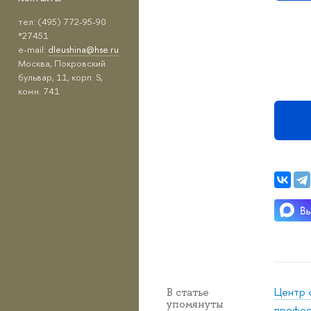
тел: (495) 772-95-90
*27451
e-mail:
dleushina@hse.ru
Москва, Покровский
бульвар, 11, корп. S,
комн. 741
Центр 
В статье
упомянуты
профес