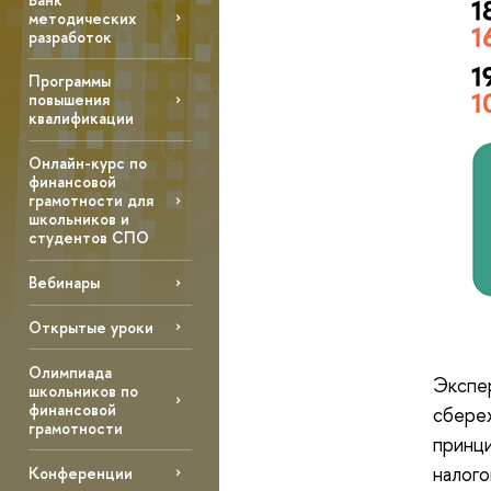
методических
разработок
Программы
повышения
квалификации
Онлайн-курс по
финансовой
грамотности для
школьников и
студентов СПО
Вебинары
Открытые уроки
Олимпиада
Экспер
школьников по
финансовой
сбере
грамотности
принци
налого
Конференции