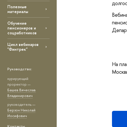
долго
Полезные
материалы
Вебин
пенси
Обучение
пенсионеров и
Депар
соцработников
Цикл вебинаров
"Финтрек"
На пл
Руководство:
Москв
курирующий
проректор —
Башев Вячеслав
Владимирович
руководитель —
Берзон Николай
Иосифович
Контакты