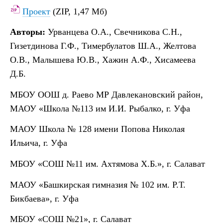
Проект
(ZIP, 1,47 Мб)
Авторы:
Урванцева О.А., Свечникова С.Н.,
Гизетдинова Г.Ф., Тимербулатов Ш.А., Желтова
О.В., Малышева Ю.В., Хажин А.Ф., Хисамеева
Д.Б.
МБОУ ООШ д. Раево МР Давлекановский район,
МАОУ «Школа №113 им И.И. Рыбалко, г. Уфа
МАОУ Школа № 128 имени Попова Николая
Ильича, г. Уфа
МБОУ «СОШ №11 им. Ахтямова Х.Б.», г. Салават
МАОУ «Башкирская гимназия № 102 им. Р.Т.
Бикбаева», г. Уфа
МБОУ «СОШ №21», г. Салават