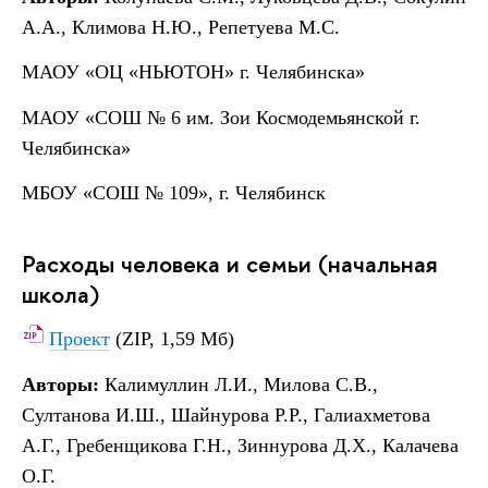
А.А., Климова Н.Ю., Репетуева М.С.
МАОУ «ОЦ «НЬЮТОН» г. Челябинска»
МАОУ «СОШ № 6 им. Зои Космодемьянской г.
Челябинска»
МБОУ «СОШ № 109», г. Челябинск
Расходы человека и семьи (начальная
школа)
Проект
(ZIP, 1,59 Мб)
Авторы:
Калимуллин Л.И., Милова С.В.,
Султанова И.Ш., Шайнурова Р.Р., Галиахметова
А.Г., Гребенщикова Г.Н., Зиннурова Д.Х., Калачева
О.Г.