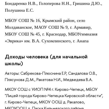
Бондаренко Н.В., Голоперова Н.Н., Гришина Д.Ю.,
Полушина Е.С.
МБОУ СОШ № 16, Крымский район, село
Молдаванское, МАОУ СОШ № 9, г. Армавир,
МБОУ СОШ № 45, г. Краснодар, МБОУгимназия
«Эврика» им. В.А. Сухомлинского, г. Анапа
Доходы человека (для начальной
школы)
Авторы: Сабрекова-Плюснина Е.Р, Сандалова О.В.,
Плясунова Д.М., Ракетова Н.И., Медведева В.А.
МКОУ СОШ с УИОП №4 г. Кирово-Чепецк, МБОУ
"Лицей города Кирово-Чепецка Кировской области",
г. Кирово-Чепецк, МКОУ ООШ д. Ракалово,
МКОУООШ д. Паска Кильмезского района