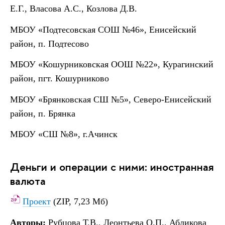
Е.Г., Власова А.С., Козлова Д.В.
МБОУ «Подтесовская СОШ №46», Енисейский
район, п. Подтесово
МБОУ «Кошурниковская ООШ №22», Курагинский
район, пгт. Кошурниково
МБОУ «Брянковская СШ №5», Северо-Енисейский
район, п. Брянка
МБОУ «СШ №8», г.Ачинск
Деньги и операции с ними: иностранная
валюта
Проект
(ZIP, 7,23 Мб)
Авторы:
Рубцова Т.В., Леонтьева О.П., Абликова