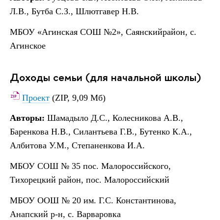
Л.В., Бутба С.З., Шлютгавер Н.В.
МБОУ «Агинская СОШ №2», Саянскийрайон, с.
Агинское
Доходы семьи (для начальной школы)
Проект
(ZIP, 9,09 Мб)
Авторы:
Шамадыло Д.С., Колесникова А.В.,
Баренкова Н.В., Силантьева Г.В., Бутенко К.А.,
Албитова У.М., Степаненкова И.А.
МБОУ СОШ № 35 пос. Малороссийского,
Тихорецкий район, пос. Малороссийский
МБОУ ООШ № 20 им. Г.С. Константинова,
Анапский р-н, с. Варваровка