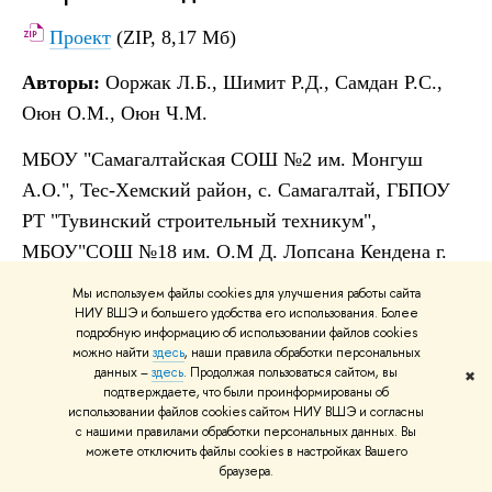
Проект
(ZIP, 8,17 Мб)
Авторы:
Ооржак Л.Б., Шимит Р.Д., Самдан Р.С.,
Оюн О.М., Оюн Ч.М.
МБОУ "Самагалтайская СОШ №2 им. Монгуш
А.О.", Тес-Хемский район, с. Самагалтай, ГБПОУ
РТ "Тувинский строительный техникум",
МБОУ"СОШ №18 им. О.М Д. Лопсана Кендена г.
Кызыла", г. Кызыл
Мы используем файлы cookies для улучшения работы сайта
НИУ ВШЭ и большего удобства его использования. Более
подробную информацию об использовании файлов cookies
Планирование и управление личными
можно найти
здесь
, наши правила обработки персональных
данных –
здесь
. Продолжая пользоваться сайтом, вы
финансами
✖
подтверждаете, что были проинформированы об
использовании файлов cookies сайтом НИУ ВШЭ и согласны
Проект
(ZIP, 2,87 Мб)
с нашими правилами обработки персональных данных. Вы
можете отключить файлы cookies в настройках Вашего
браузера.
Авторы:
Васюхно О.Н., Воробьева Е.В., Рязанова