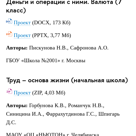
Деньги и операции с ними. Валюта (7
класс)
Проект
(DOCX, 173 Кб)
Проект
(PPTX, 3,77 Мб)
Авторы:
Пискунова Н.В., Сафронова А.О.
ГБОУ
«Школа №2001» г. Москвы
Труд – основа жизни (начальная школа)
Проект
(ZIP, 4,03 Мб)
Авторы:
Горбунова К.В., Романчук Н.В.,
Синицина И.А., Фаррахутдинова Г.С., Шпигарь
Д.С.
МАОУ «ОЦ «НЬЮТОН» г. Челябинска