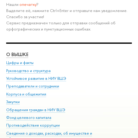
Нашли
опечатку
?
Выделите её, нажмите Ctrl+Enter и отправьте нам уведомление.
Спасибо за участие!
Сервис предназначен только для отправки сообщений об
орфографических и пунктуационных ошибках.
О ВЫШКЕ
ОБ
Цифры и факты
Ли
Руководство и структура
Дов
Устойчивое развитие в НИУ ВШЭ
Ол
Преподаватели и сотрудники
При
Корпуса и общежития
Вы
Закупки
При
Обращения граждан в НИУ ВШЭ
Ас
Фонд целевого капитала
До
Противодействие коррупции
Цен
Сведения о доходах, расходах, об имуществе и
Би