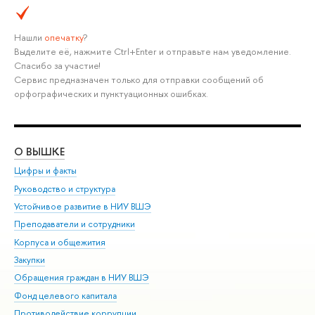
Нашли
опечатку
?
Выделите её, нажмите Ctrl+Enter и отправьте нам уведомление.
Спасибо за участие!
Сервис предназначен только для отправки сообщений об
орфографических и пунктуационных ошибках.
О ВЫШКЕ
ОБ
Цифры и факты
Ли
Руководство и структура
Дов
Устойчивое развитие в НИУ ВШЭ
Ол
Преподаватели и сотрудники
При
Корпуса и общежития
Вы
Закупки
При
Обращения граждан в НИУ ВШЭ
Ас
Фонд целевого капитала
До
Противодействие коррупции
Цен