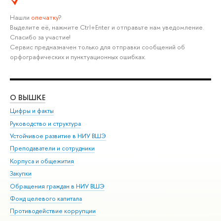
Нашли
опечатку
?
Выделите её, нажмите Ctrl+Enter и отправьте нам уведомление.
Спасибо за участие!
Сервис предназначен только для отправки сообщений об
орфографических и пунктуационных ошибках.
О ВЫШКЕ
ОБ
Цифры и факты
Ли
Руководство и структура
Дов
Устойчивое развитие в НИУ ВШЭ
Ол
Преподаватели и сотрудники
При
Корпуса и общежития
Вы
Закупки
При
Обращения граждан в НИУ ВШЭ
Ас
Фонд целевого капитала
До
Противодействие коррупции
Цен