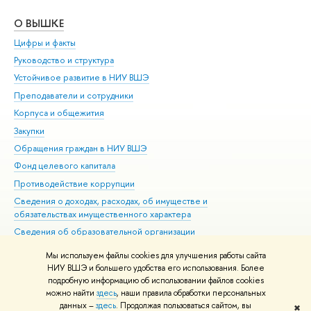
О ВЫШКЕ
ОБ
Цифры и факты
Ли
Руководство и структура
Дов
Устойчивое развитие в НИУ ВШЭ
Ол
Преподаватели и сотрудники
При
Корпуса и общежития
Вы
Закупки
При
Обращения граждан в НИУ ВШЭ
Ас
Фонд целевого капитала
До
Противодействие коррупции
Цен
Сведения о доходах, расходах, об имуществе и
Би
обязательствах имущественного характера
Об
Сведения об образовательной организации
Обр
Людям с ограниченными возможностями здоровья
Мы используем файлы cookies для улучшения работы сайта
Единая платежная страница
НИУ ВШЭ и большего удобства его использования. Более
подробную информацию об использовании файлов cookies
Работа в Вышке
можно найти
здесь
, наши правила обработки персональных
данных –
здесь
. Продолжая пользоваться сайтом, вы
✖