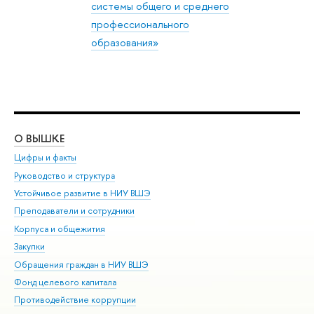
системы общего и среднего
профессионального
образования»
О ВЫШКЕ
ОБ
Цифры и факты
Ли
Руководство и структура
Дов
Устойчивое развитие в НИУ ВШЭ
Ол
Преподаватели и сотрудники
При
Корпуса и общежития
Вы
Закупки
При
Обращения граждан в НИУ ВШЭ
Ас
Фонд целевого капитала
До
Противодействие коррупции
Цен