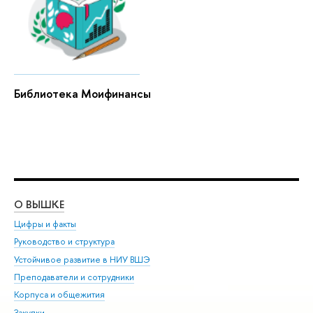
Библиотека Моифинансы
О ВЫШКЕ
ОБ
Цифры и факты
Ли
Руководство и структура
Дов
Устойчивое развитие в НИУ ВШЭ
Ол
Преподаватели и сотрудники
При
Корпуса и общежития
Вы
Закупки
При