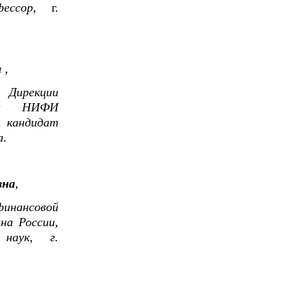
офессор,
г.
а
,
 Дирекции
сти НИФИ
андидат
а.
вна
,
нансовой
а России,
 наук, г.