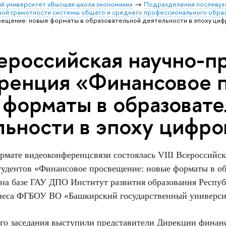
й университет «Высшая школа экономики»
Подразделения послевуз
вой грамотности системы общего и среднего профессионального обра
ещение: новые форматы в образовательной деятельности в эпоху циф
сероссийская научно-п
ренция «Финансовое 
 форматы в образоват
льности в эпоху цифро
рмате видеоконференцсвязи состоялась VIII Всероссийс
тудентов «Финансовое просвещение: новые форматы в об
на базе ГАУ ДПО Институт развития образования Респуб
неса ФГБОУ ВО «Башкирский государственный универси
ого заседания выступили представители Дирекции фин