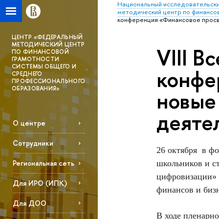
Национальный исследовательски
методический центр по финансо
конференция «Финансовое просв
ЦЕНТР «ФЕДЕРАЛЬНЫЙ
МЕТОДИЧЕСКИЙ ЦЕНТР
VIII В
ПО ФИНАНСОВОЙ
ГРАМОТНОСТИ
СИСТЕМЫ ОБЩЕГО И
конфе
СРЕДНЕГО
ПРОФЕССИОНАЛЬНОГО
ОБРАЗОВАНИЯ»
новые
деяте
О центре
Сотрудники
26 октября в фо
школьников и с
Региональная сеть
цифровизации» 
Для ИРО (ИПК)
финансов и биз
Для ДОО
В ходе пленарн