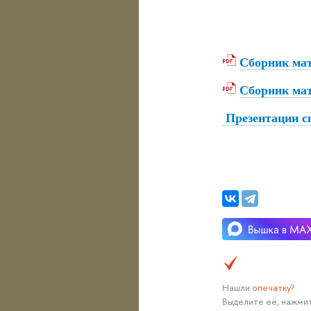
Сборник мат
Сборник мат
Презентации с
Нашли
опечатку
?
Выделите её, нажмит