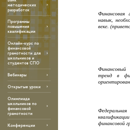
методических
разработок
Финансовая 
навык, необ
Программы
веке. (привет
повышения
квалификации
Онлайн-курс по
финансовой
грамотности для
школьников и
студентов СПО
Финансовый
Вебинары
тренд в фин
ориентирован
Открытые уроки
Олимпиада
школьников по
финансовой
Федеральна
грамотности
квалификации
финансовой г
Конференции