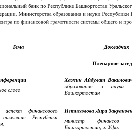
циональный банк по Республике Башкортостан Уральског
ерации, Министерства образования и науки Республики 
центра по финансовой грамотности системы общего и про
Тема
Докладчик
Пленарное засе
нференции
Хажин Айбулат Вакилович
образования и науки Р
ое слово
Башкортостан
й аспект финансового
Игтисамова Лира Закуанов
 населения Республики
министр финансов Ре
н.
Башкортостан, г. Уфа.