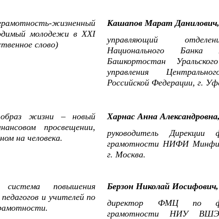
грамотность-жизненный
Кашапов Марат Данилови
ходимый молодежи в XXI
управляющий отдел
ственное слово)
Национального Банка Р
Башкортостан Уральского
управления Центрально
Российской Федерации, г. Уф
 образ жизни – новый
Харнас Анна Александровна
ансовом просвещении,
руководитель Дирекции ф
ном на человека.
грамотности НИФИ Минфин
г. Москва.
я система повышения
Берзон Николай Иосифович,
 педагогов и учителей по
директор ФМЦ по фи
рамотности.
грамотности НИУ ВШЭ