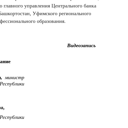
о главного управления Центрального банка
Башкортостан, Уфимского регионального
фессионального образования.
Видеозапись
дание
,
министр
еспублики
на
,
спублики