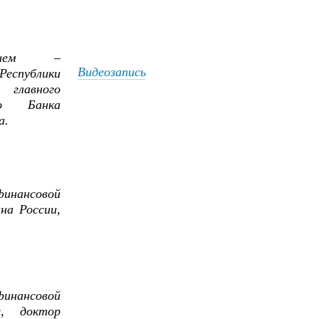
ч,
ением –
Видеозапись
еспублики
 главного
го Банка
а.
,
инансовой
а России,
нансовой
, доктор