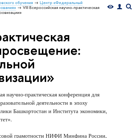
овского обучения
Центр «Федеральный
зования»
VIII Всероссийская научно-практическая
ровизации»
рактическая
просвещение:
ельной
визации»
кая научно-практическая конференция для
разовательной деятельности в эпоху
лики Башкортостан и Института экономики,
тет».
ансовой грамотности НИФИ Минфина России,