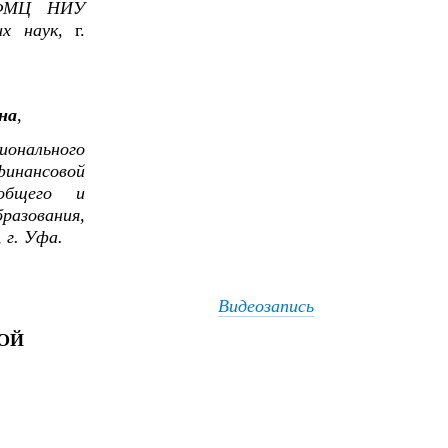
 ФМЦ НИУ
их наук,
г.
на
,
онального
финансовой
общего и
азования,
 г. Уфа.
Видеозапись
ОЙ