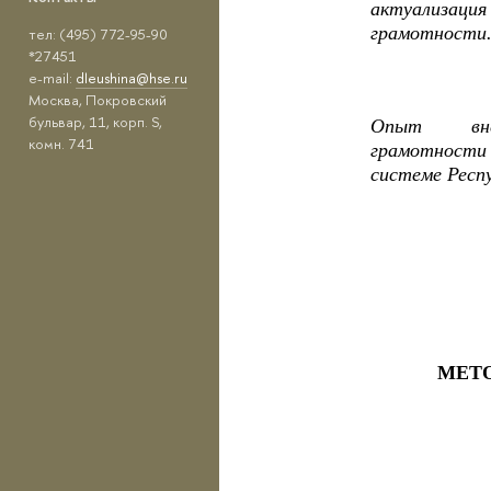
актуализац
грамотности
тел: (495) 772-95-90
*27451
e-mail:
dleushina@hse.ru
Москва, Покровский
бульвар, 11, корп. S,
Опыт вне
комн. 741
грамотност
системе Респ
МЕТ