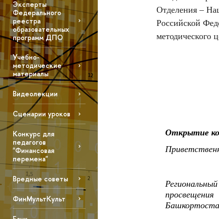
Эксперты
Отделения – На
Федерального
реестра
Российской Фед
образовательных
методического 
программ ДПО
Учебно-
методические
материалы
Видеолекции
Сценарии уроков
Открытие ко
Конкурс для
педагогов
Приветственн
"Финансовая
перемена"
Вредные советы
Региональны
просвещения
ФинМультКульт
Башкортоста
Банк