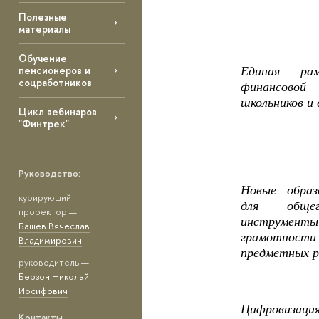
Полезные
материалы
Обучение
пенсионеров и
Единая ра
соцработников
финансово
школьников и 
Цикл вебинаров
"Финтрек"
Руководство:
Новые образ
курирующий
для обще
проректор —
инструменты
Башев Вячеслав
грамотности
Владимирович
предметных р
руководитель —
Берзон Николай
Иосифович
Цифровизаци
Контакты