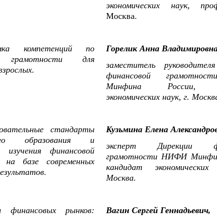
экономических наук, пр
Москва.
мка компетенций по
Горелик Анна Владимировн
й грамотности для
заместитель руководителя
взрослых.
финансовой грамотно
Минфина России, к
экономических наук, г. Москв
овательные стандарты
Кузьмина Елена Александро
го образования и
эксперт Дирекции фи
 изучения финансовой
грамотности НИФИ Минфин
 на базе современных
кандидат экономических
езультатов.
Москва.
я финансовых рынков:
Вагин Сергей Геннадьевич,