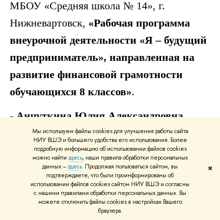
МБОУ «Средняя школа № 14», г.
Нижневартовск,
«Рабочая программа
внеурочной деятельности «Я – будущий
предприниматель», направленная на
развитие финансовой грамотности
обучающихся 8 классов»
.
- Анчуткина Юлия Александровна,
учитель экономики и финансовой
Мы используем файлы cookies для улучшения работы сайта
НИУ ВШЭ и большего удобства его использования. Более
грамотности, МАОУ «Гимназия №17», г.
подробную информацию об использовании файлов cookies
можно найти
здесь
, наши правила обработки персональных
Пермь, Пермский край,
«Выбор
данных –
здесь
. Продолжая пользоваться сайтом, вы
✖
подтверждаете, что были проинформированы об
финансовых инструментов для защиты
использовании файлов cookies сайтом НИУ ВШЭ и согласны
с нашими правилами обработки персональных данных. Вы
сбережений от инфляции» для
можете отключить файлы cookies в настройках Вашего
браузера.
учащихся 9-х классов профиля