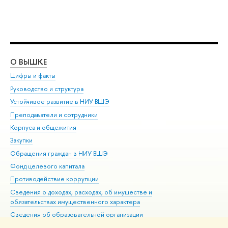
О ВЫШКЕ
ОБ
Цифры и факты
Ли
Руководство и структура
Дов
Устойчивое развитие в НИУ ВШЭ
Ол
Преподаватели и сотрудники
При
Корпуса и общежития
Вы
Закупки
При
Обращения граждан в НИУ ВШЭ
Ас
Фонд целевого капитала
До
Противодействие коррупции
Цен
Сведения о доходах, расходах, об имуществе и
Би
обязательствах имущественного характера
Об
Сведения об образовательной организации
Обр
Людям с ограниченными возможностями здоровья