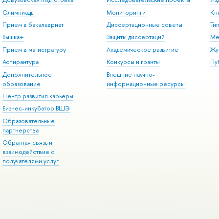
Олимпиады
Мониторинги
Кн
Прием в бакалавриат
Диссертационные советы
Ти
Вышка+
Защиты диссертаций
Ме
Прием в магистратуру
Академическое развитие
Жу
Аспирантура
Конкурсы и гранты
Пу
Дополнительное
Внешние научно-
образование
информационные ресурсы
Центр развития карьеры
Бизнес-инкубатор ВШЭ
Образовательные
партнерства
Обратная связь и
взаимодействие с
получателями услуг