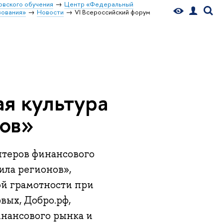
овского обучения
Центр «Федеральный
зования»
Новости
VI Всероссийский форум
я культура
нов»
нтеров финансового
ила регионов»,
й грамотности при
вых, Добро.рф,
инансового рынка и