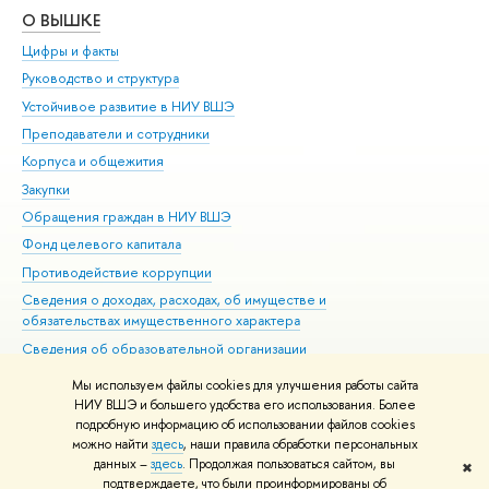
О ВЫШКЕ
ОБ
Цифры и факты
Ли
Руководство и структура
Дов
Устойчивое развитие в НИУ ВШЭ
Ол
Преподаватели и сотрудники
При
Корпуса и общежития
Вы
Закупки
При
Обращения граждан в НИУ ВШЭ
Ас
Фонд целевого капитала
До
Противодействие коррупции
Цен
Сведения о доходах, расходах, об имуществе и
Би
обязательствах имущественного характера
Об
Сведения об образовательной организации
Обр
Людям с ограниченными возможностями здоровья
Мы используем файлы cookies для улучшения работы сайта
Единая платежная страница
НИУ ВШЭ и большего удобства его использования. Более
подробную информацию об использовании файлов cookies
Работа в Вышке
можно найти
здесь
, наши правила обработки персональных
данных –
здесь
. Продолжая пользоваться сайтом, вы
✖
Редактору
подтверждаете, что были проинформированы об