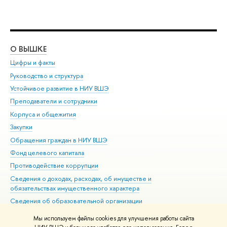
О ВЫШКЕ
ОБ
Цифры и факты
Ли
Руководство и структура
Дов
Устойчивое развитие в НИУ ВШЭ
Ол
Преподаватели и сотрудники
При
Корпуса и общежития
Вы
Закупки
При
Обращения граждан в НИУ ВШЭ
Ас
Фонд целевого капитала
До
Противодействие коррупции
Цен
Сведения о доходах, расходах, об имуществе и
Би
обязательствах имущественного характера
Об
Сведения об образовательной организации
Обр
Людям с ограниченными возможностями здоровья
Мы используем файлы cookies для улучшения работы сайта
Единая платежная страница