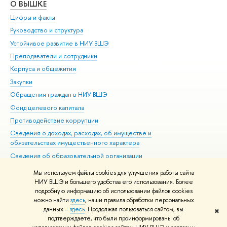
О ВЫШКЕ
ОБ
Цифры и факты
Ли
Руководство и структура
Дов
Устойчивое развитие в НИУ ВШЭ
Ол
Преподаватели и сотрудники
При
Корпуса и общежития
Вы
Закупки
При
Обращения граждан в НИУ ВШЭ
Ас
Фонд целевого капитала
До
Противодействие коррупции
Цен
Сведения о доходах, расходах, об имуществе и
Би
обязательствах имущественного характера
Об
Сведения об образовательной организации
Обр
Людям с ограниченными возможностями здоровья
Мы используем файлы cookies для улучшения работы сайта
Единая платежная страница
НИУ ВШЭ и большего удобства его использования. Более
подробную информацию об использовании файлов cookies
Работа в Вышке
можно найти
здесь
, наши правила обработки персональных
данных –
здесь
. Продолжая пользоваться сайтом, вы
✖
Редактору
подтверждаете, что были проинформированы об