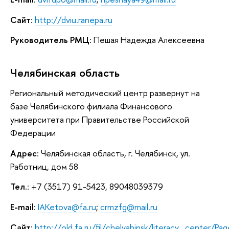
Сайт
:
http://dviu.ranepa.ru
Руководитель РМЦ
: Пешая Надежда Алексеевна
Челябинская область
Региональный методический центр развернут на
базе Челябинского филиала Финансового
университета при Правительстве Российской
Федерации
Адрес
: Челябинская область, г. Челябинск, ул.
Работниц, дом 58
Тел.
: +7 (3517) 91-5423, 89048039379
E-mail
:
IAKetova@fa.ru
;
crmzfg@mail.ru
Сайт
:
http://old.fa.ru/fil/chelyabinsk/literacy_center/P