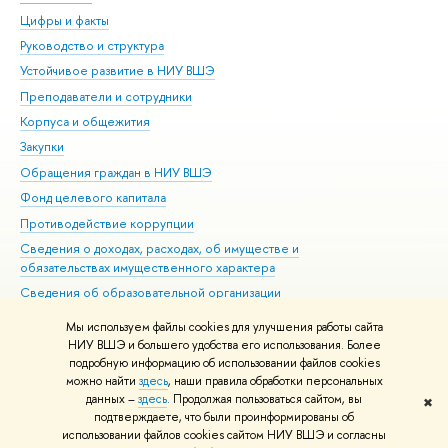
Цифры и факты
Ли
Руководство и структура
Дов
Устойчивое развитие в НИУ ВШЭ
Ол
Преподаватели и сотрудники
При
Корпуса и общежития
Вы
Закупки
При
Обращения граждан в НИУ ВШЭ
Ас
Фонд целевого капитала
До
Противодействие коррупции
Цен
Сведения о доходах, расходах, об имуществе и
Би
обязательствах имущественного характера
Об
Сведения об образовательной организации
Обр
Людям с ограниченными возможностями здоровья
Мы используем файлы cookies для улучшения работы сайта
Единая платежная страница
НИУ ВШЭ и большего удобства его использования. Более
подробную информацию об использовании файлов cookies
Работа в Вышке
можно найти
здесь
, наши правила обработки персональных
данных –
здесь
. Продолжая пользоваться сайтом, вы
✖
Редактору
подтверждаете, что были проинформированы об
© НИУ ВШЭ 1993–2026
Адреса и контакты
Условия использования
использовании файлов cookies сайтом НИУ ВШЭ и согласны