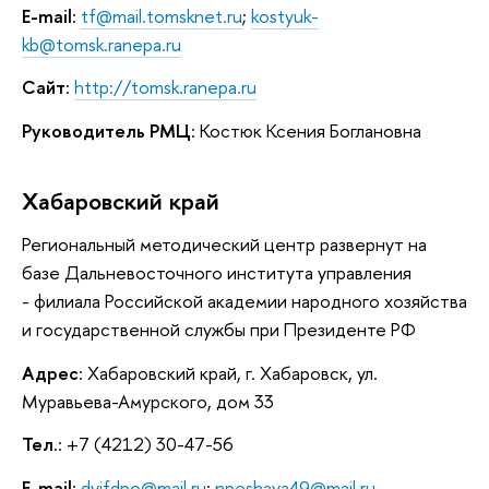
E-mail
:
tf@mail.tomsknet.ru
;
kostyuk-
kb@tomsk.ranepa.ru
Сайт
:
http://tomsk.ranepa.ru
Руководитель РМЦ
: Костюк Ксения Боглановна
Хабаровский край
Региональный методический центр развернут на
базе Дальневосточного института управления
- филиала Российской академии народного хозяйства
и государственной службы при Президенте РФ
Адрес
: Хабаровский край, г. Хабаровск, ул.
Муравьева-Амурского, дом 33
Тел.
: +7 (4212) 30-47-56
E-mail
:
dvifdpo@mail.ru
;
npeshaya49@mail.ru