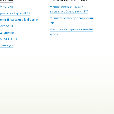
блиотека
Министерство науки и
высшего образования РФ
дательский дом ВШЭ
Министерство просвещения
ижный магазин «БукВышка»
РФ
пография
Массовые открытые онлайн-
диацентр
курсы
рналы ВШЭ
бликации