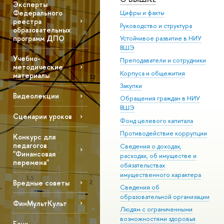
Эксперты
Федерального
Цифры и факты
реестра
Руководство и структура
образовательных
программ ДПО
Устойчивое развитие в НИУ
ВШЭ
Учебно-
Преподаватели и сотрудники
методические
Корпуса и общежития
материалы
Закупки
Видеолекции
Обращения граждан в НИУ
ВШЭ
Сценарии уроков
Фонд целевого капитала
Противодействие коррупции
Конкурс для
педагогов
Сведения о доходах,
"Финансовая
расходах, об имуществе и
перемена"
обязательствах
имущественного характера
Вредные советы
Сведения об
образовательной организации
ФинМультКульт
Людям с ограниченными
возможностями здоровья
Банк