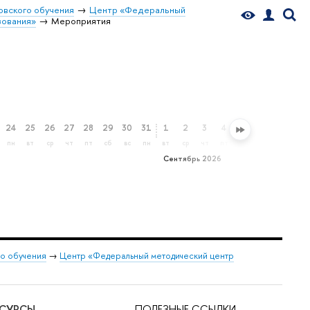
овского обучения
Центр «Федеральный
зования»
Мероприятия
24
25
26
27
28
29
30
31
1
2
3
4
5
6
7
8
пн
вт
ср
чт
пт
сб
вс
пн
вт
ср
чт
пт
сб
вс
пн
вт
Сентябрь 2026
о обучения
→
Центр «Федеральный методический центр
ЕСУРСЫ
ПОЛЕЗНЫЕ ССЫЛКИ