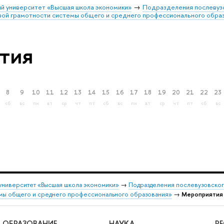
й университет «Высшая школа экономики»
Подразделения послевуз
вой грамотности системы общего и среднего профессионального обра
тия
8
9
10
11
12
13
14
15
16
17
18
19
20
21
22
23
сб
вс
пн
вт
ср
чт
пт
сб
вс
пн
вт
ср
чт
пт
сб
вс
университет «Высшая школа экономики»
→
Подразделения послевузовског
емы общего и среднего профессионального образования»
→
Мероприятия
ОБРАЗОВАНИЕ
НАУКА
Р