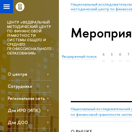
Национальный исследовательски
методический центр по финансо
ЦЕНТР «ФЕДЕРАЛЬНЫЙ
Мероприя
МЕТОДИЧЕСКИЙ ЦЕНТР
ПО ФИНАНСОВОЙ
ГРАМОТНОСТИ
СИСТЕМЫ ОБЩЕГО И
СРЕДНЕГО
ПРОФЕССИОНАЛЬНОГО
ОБРАЗОВАНИЯ»
4
5
6
7
Расширенный поиск
вт
ср
чт
пт
О центре
Сотрудники
Региональная сеть
Национальный исследовательский 
Для ИРО (ИПК)
по финансовой грамотности сист
Для ДОО
О ВЫШКЕ