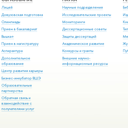
Лицей
Научные подразделения
Би
Довузовская подготовка
Исследовательские проекты
Из
Олимпиады
Мониторинги
Кн
Прием в бакалавриат
Диссертационные советы
Ти
Вышка+
Защиты диссертаций
Ме
Прием в магистратуру
Академическое развитие
Жу
Аспирантура
Конкурсы и гранты
Пу
Дополнительное
Внешние научно-
образование
информационные ресурсы
Центр развития карьеры
Бизнес-инкубатор ВШЭ
Образовательные
партнерства
Обратная связь и
взаимодействие с
получателями услуг