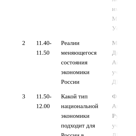
имени П
М.С. УГН
Уфа
2
11.40-
Реалии
Мавляв
11.50
меняющегося
Диана
состояния
Айратов
экономики
ученица
России
ДПШ, г. 
3
11.50-
Какой тип
Фаухетд
12.00
национальной
Амалия
экономики
Руслано
подходит для
ученица
России в
ДПШ, г. 