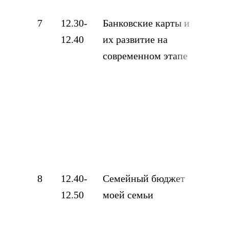
7
12.30-
Банковские карты и
Ег
12.40
их развитие на
Дм
современном этапе
11 
Баш
кор
фед
име
А.В
Иш
8
12.40-
Семейный бюджет
Па
12.50
моей семьи
Ал
кла
Баш