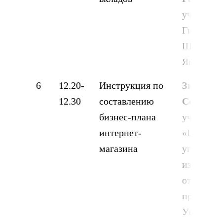
ученица
Гимназия
Ш. Мукси
Янаул
6
12.20-
Инструкция по
Зимина
12.30
составлению
Сергеев
бизнес-плана
ученица
интернет-
«Школа 
магазина
углубле
изучени
отдельн
предметов
Уфа