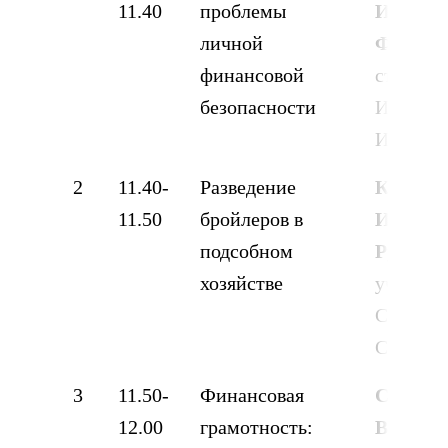
11.40
проблемы
Ильназ
личной
Филюсо
финансовой
студент 
безопасности
ИФ УГАТ
Ишимба
2
11.40-
Разведение
Калкам
11.50
бройлеров в
Илиза
подсобном
Рудиле
хозяйстве
учениц
СОШ, с.
Субханк
3
11.50-
Финансовая
Селедц
12.00
грамотность:
Виолет