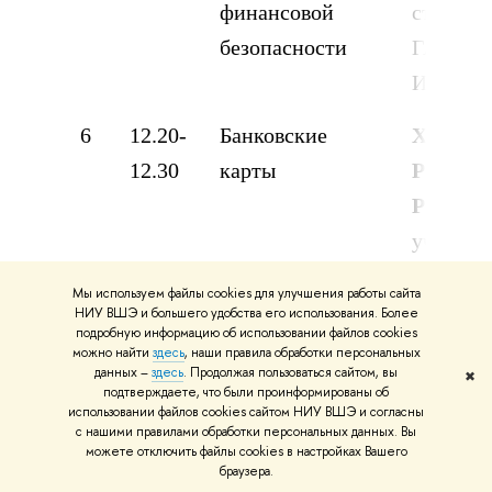
финансовой
студент
безопасности
ГАПОУ И
Ишимба
6
12.20-
Банковские
Хамаев
12.30
карты
Ренара
Рависо
учениц
Гимнази
Мы используем файлы cookies для улучшения работы сайта
Ш. Мукс
НИУ ВШЭ и большего удобства его использования. Более
подробную информацию об использовании файлов cookies
г. Янаул
можно найти
здесь
, наши правила обработки персональных
данных –
здесь
. Продолжая пользоваться сайтом, вы
✖
подтверждаете, что были проинформированы об
7
12.30-
Банковские
Фатыхо
использовании файлов cookies сайтом НИУ ВШЭ и согласны
12.40
карты и
Ланды
с нашими правилами обработки персональных данных. Вы
можете отключить файлы cookies в настройках Вашего
мошенничество
Марсел
браузера.