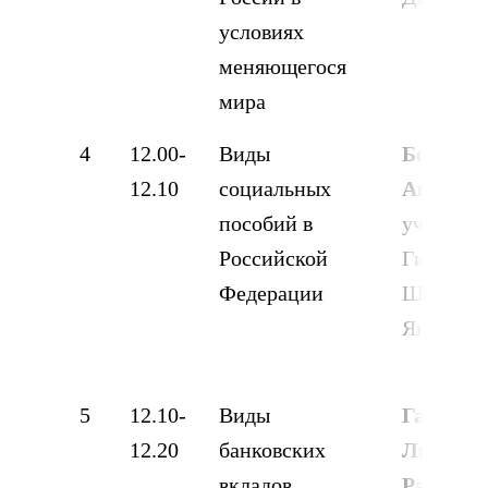
условиях
меняющегося
мира
4
12.00-
Виды
Богачев
12.10
социальных
Анатоль
пособий в
ученица
Российской
Гимназия
Федерации
Ш. Мукси
Янаул
5
12.10-
Виды
Габдрах
12.20
банковских
Лия
вкладов
Рамилье