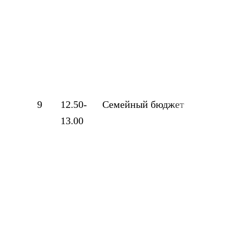
кор
фед
име
А.В
Иш
9
12.50-
Семейный бюджет
Са
13.00
Ла
8 к
Баш
кор
фед
име
А.В