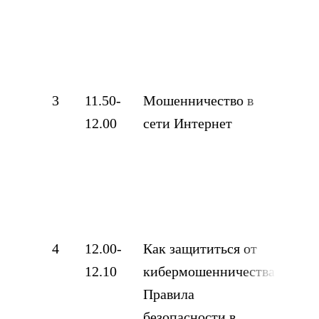
111
3
11.50-
Мошенничество в
Ко
12.00
сети Интернет
Ви
МА
111
4
12.00-
Как защититься от
Сал
12.10
кибермошенничества.
Ил
Правила
10 
безопасности в
Гим