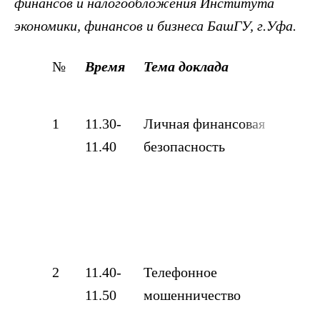
финансов и налогообложения Института
экономики, финансов и бизнеса БашГУ, г.Уфа.
№
Время
Тема доклада
До
1
11.30-
Личная финансовая
Ив
11.40
безопасность
Ва
6 к
«Ги
Уф
2
11.40-
Телефонное
Ма
11.50
мошенничество
Ру
МА