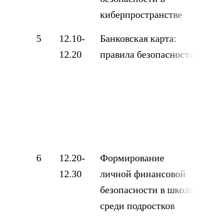
киберпространстве
Мук
5
12.10-
Банковская карта:
Пи
12.20
правила безопасности
Ан
ОГ
«Ал
кол
Але
6
12.20-
Формирование
Ша
12.30
личной финансовой
Му
безопасности в школе
пре
среди подростков
«СО
Сте