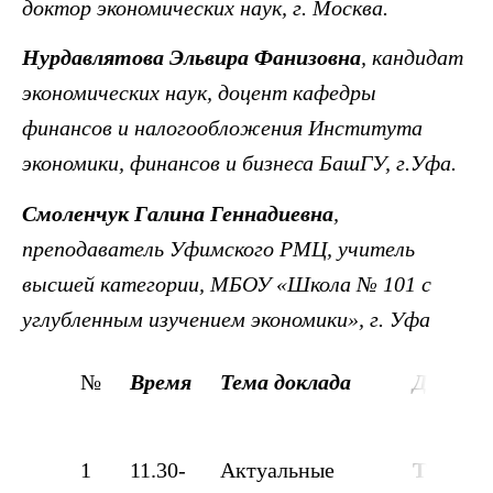
доктор
экономических наук, г. Москва.
Нурдавлятова Эльвира Фанизовна
,
кандидат
экономических наук
,
доцент кафедры
финансов и налогообложения Института
экономики, финансов и бизнеса БашГУ, г.Уфа.
Смоленчук Галина Геннадиевна
,
преподаватель Уфимского РМЦ,
учитель
высшей категории, МБОУ «Школа № 101 с
углубленным изучением экономики», г. Уфа
№
Время
Тема доклада
Доклад
1
11.30-
Актуальные
Тазетд