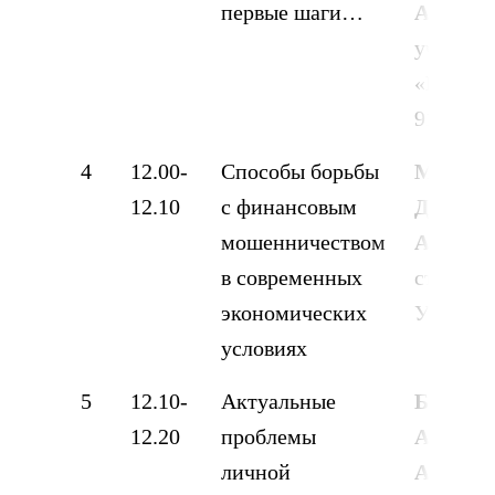
первые шаги…
Алекса
учениц
«Гимна
91», г.У
4
12.00-
Способы борьбы
Мельни
12.10
с финансовым
Дарья
мошенничеством
Анатол
в современных
студент
экономических
УКСИВТ,
условиях
5
12.10-
Актуальные
Бажено
12.20
проблемы
Анаста
личной
Андрее