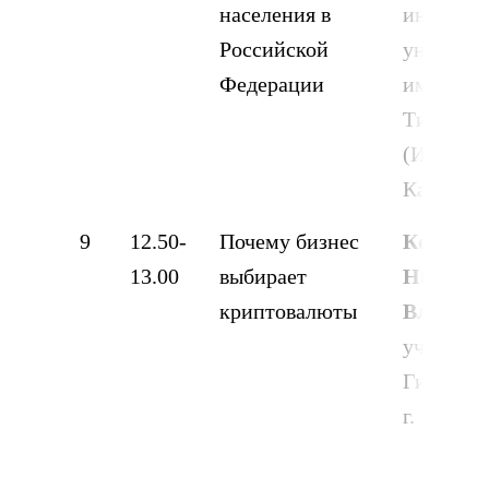
населения в
инновац
Российской
универси
Федерации
имени В.
Тимиряс
(ИЭУП), 
Казань
9
12.50-
Почему бизнес
Колонск
13.00
выбирает
Никита
криптовалюты
Владим
ученик 
Гимназия
г. Уфа