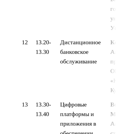
государс
университ
Уфа
12
13.20-
Дистанционное
Конева
13.30
банковское
Алексан
обслуживание
преподав
ОБПОУ
«КГТТС»,
Курск
13
13.30-
Цифровые
Воробье
13.40
платформы и
Марина
приложения в
Алексан
обеспечении
студент