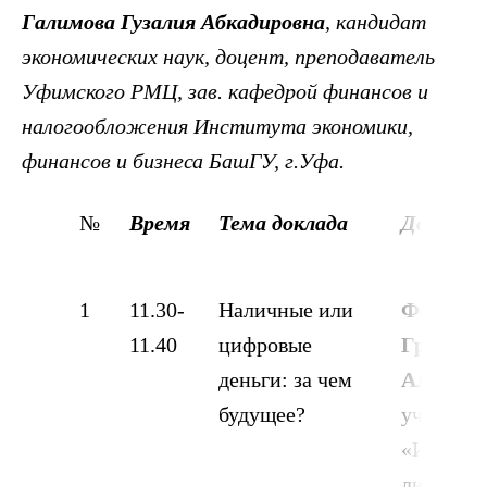
Галимова Гузалия Абкадировна
, кандидат
экономических наук, доцент, преподаватель
Уфимского РМЦ,
зав. кафедрой финансов и
налогообложения Института экономики,
финансов и бизнеса БашГУ, г.Уфа.
№
Время
Тема доклада
Докладч
1
11.30-
Наличные или
Фефело
11.40
цифровые
Григори
деньги: за чем
Алексее
будущее?
ученик 
«Инжене
лицей №