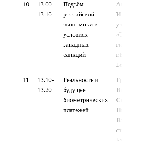
10
13.00-
Подъём
Ахметов
13.10
российской
Ильфир
экономики в
ученица
условиях
«Татарск
западных
гимнази
санкций
г.Белебея»
Белебей
11
13.10-
Реальность и
Григорь
13.20
будущее
Виктор
биометрических
Сергеевн
платежей
Писарев
Василье
студенты
Башкирс