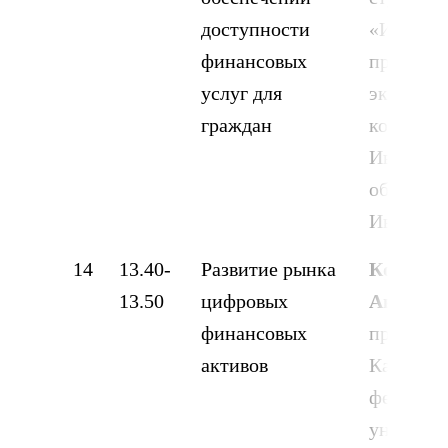
доступности
«Иванов
финансовых
промышл
услуг для
экономи
граждан
колледж»
Ивановск
область, г
Иваново
14
13.40-
Развитие рынка
Кох Иго
13.50
цифровых
Анатоль
финансовых
преподав
активов
Казанско
федераль
университ