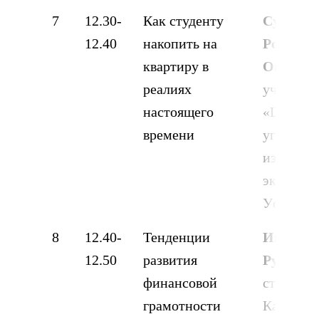
7
12.30-
Как студенту
Султано
12.40
накопить на
Роберт
квартиру в
Оганов
реалиях
ученик 
настоящего
«Школа 
времени
углубле
изучени
экономик
Уфа
8
12.40-
Тенденции
Имаев А
12.50
развития
Рустемо
финансовой
студент
грамотности
Казанско