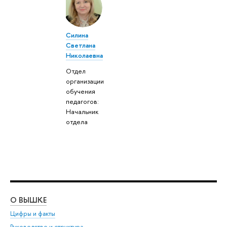
Силина
Светлана
Николаевна
Отдел
организации
обучения
педагогов:
Начальник
отдела
О ВЫШКЕ
ОБ
Цифры и факты
Ли
Руководство и структура
Дов