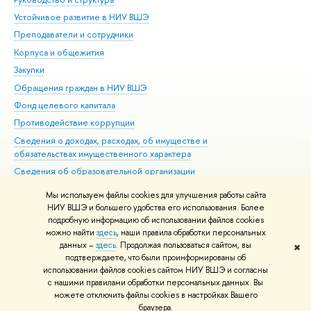
Устойчивое развитие в НИУ ВШЭ
Ол
Преподаватели и сотрудники
При
Корпуса и общежития
Вы
Закупки
При
Обращения граждан в НИУ ВШЭ
Ас
Фонд целевого капитала
До
Противодействие коррупции
Цен
Сведения о доходах, расходах, об имуществе и
Би
обязательствах имущественного характера
Об
Сведения об образовательной организации
Обр
Людям с ограниченными возможностями здоровья
Мы используем файлы cookies для улучшения работы сайта
Единая платежная страница
НИУ ВШЭ и большего удобства его использования. Более
подробную информацию об использовании файлов cookies
Работа в Вышке
можно найти
здесь
, наши правила обработки персональных
данных –
здесь
. Продолжая пользоваться сайтом, вы
✖
Редактору
подтверждаете, что были проинформированы об
© НИУ ВШЭ 1993–2026
Адреса и контакты
Условия использования
использовании файлов cookies сайтом НИУ ВШЭ и согласны
с нашими правилами обработки персональных данных. Вы
материалов
Политика конфиденциальности
Карта сайта
можете отключить файлы cookies в настройках Вашего
Шрифты HSE Sans и HSE Slab разработаны в
Школе дизайна НИУ ВШЭ
браузера.