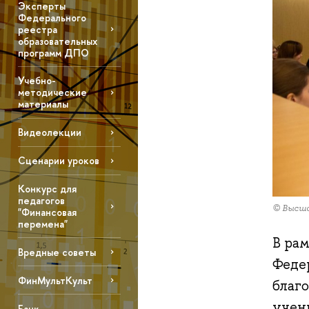
Эксперты
Федерального
реестра
образовательных
программ ДПО
Учебно-
методические
материалы
Видеолекции
Сценарии уроков
Конкурс для
педагогов
© Высша
"Финансовая
перемена"
В ра
Вредные советы
Феде
ФинМультКульт
благ
учен
Банк