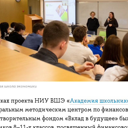
я школа экономики
мках проекта НИУ ВШЭ «
Академия школьник
ральным методическим центром по финансов
отворительным фондом «Вклад в будущее» бы
иков 8–11-х классов, посвященный финансово