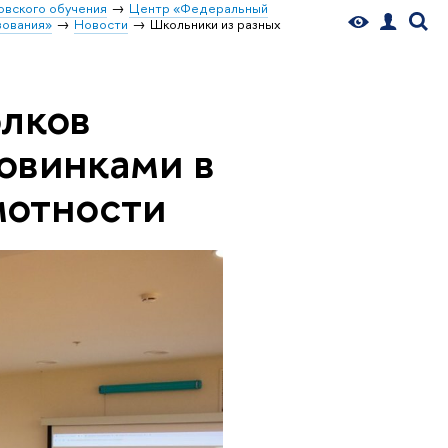
овского обучения
Центр «Федеральный
зования»
Новости
Школьники из разных
олков
овинками в
мотности