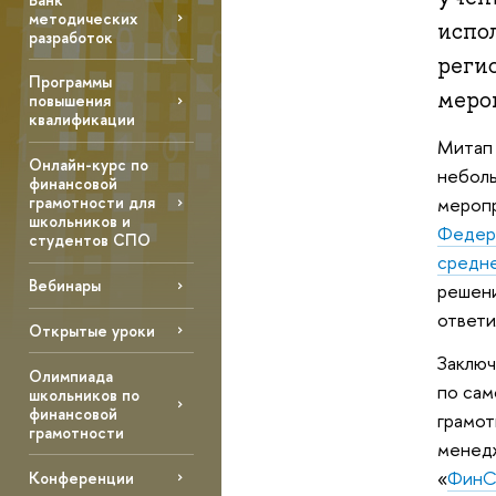
методических
испол
разработок
регио
Программы
меро
повышения
квалификации
Митап 
Онлайн-курс по
неболь
финансовой
меропр
грамотности для
школьников и
Федера
студентов СПО
средне
Вебинары
решени
ответи
Открытые уроки
Заключ
Олимпиада
по сам
школьников по
финансовой
грамот
грамотности
менедж
«
ФинС
Конференции