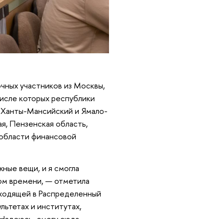
чных участников из Москвы,
числе которых республики
е Ханты-Мансийский и Ямало-
я, Пензенская область,
в области финансовой
ные вещи, и я смогла
ом времени, — отметила
входящей в Распределенный
льтетах и институтах,
 Надеюсь, смогу сюда