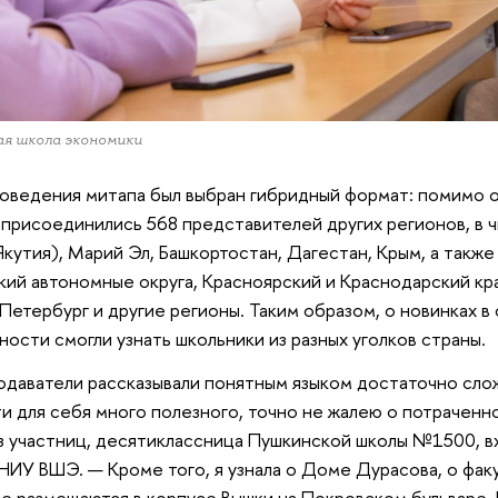
я школа экономики
оведения митапа был выбран гибридный формат: помимо о
 присоединились 568 представителей других регионов, в 
Якутия), Марий Эл, Башкортостан, Дагестан, Крым, а такж
ий автономные округа, Красноярский и Краснодарский кра
Петербург и другие регионы. Таким образом, о новинках 
ности смогли узнать школьники из разных уголков страны.
даватели рассказывали понятным языком достаточно слож
и для себя много полезного, точно не жалею о потраченн
з участниц, десятиклассница Пушкинской школы №1500, 
НИУ ВШЭ. — Кроме того, я узнала о Доме Дурасова, о факу
е размещаются в корпусе Вышки на Покровском бульваре.