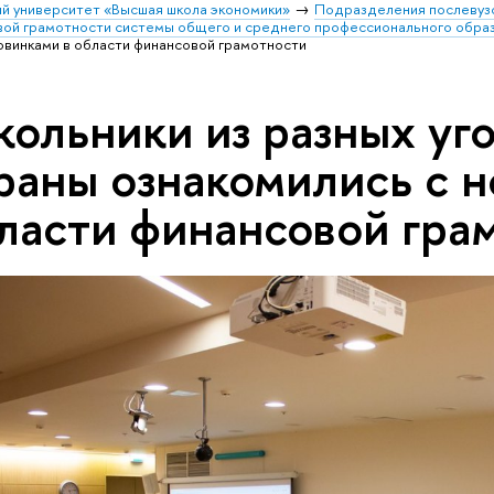
й университет «Высшая школа экономики»
Подразделения послевуз
вой грамотности системы общего и среднего профессионального обра
новинками в области финансовой грамотности
ольники из разных уг
раны ознакомились с н
ласти финансовой гра