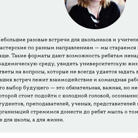
ебольшие разовые встречи для школьников и учител
астерские по разным направлениям — мы стараемся
аще. Такие форматы дают возможность ребятам ненад
кадемическую среду, увидеть университетскую жиз
тветы на вопросы, которые не всегда удается задать в
аших встреч лежит взаимодействие и командная раб
то выбор будущего — это обязательная, важная, но не
оторой стоит подойти с холодной головой, осознанн
тудентов, преподавателей, ученых, представителей
рганизаций стремимся донести до ребят мысль о том
е для школы, а для жизни.