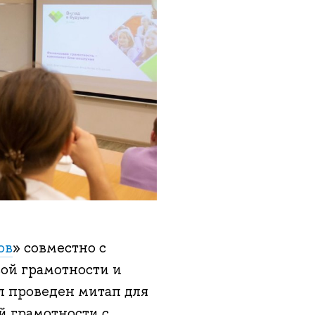
ов
» совместно с
ой грамотности и
л проведен митап для
й грамотности с