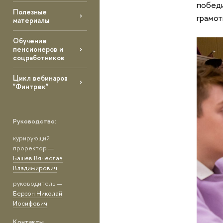
победи
Полезные
грамот
материалы
Обучение
пенсионеров и
соцработников
Цикл вебинаров
"Финтрек"
Руководство:
курирующий
проректор —
Башев Вячеслав
Владимирович
руководитель —
Берзон Николай
Иосифович
Контакты