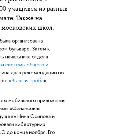
600 учащихся из разных
мате. Также на
 московских школ.
 была организована
ом бульваре. Затем к
ь начальника отдела
ти системы общего и
ина дала рекомендации по
аде «
Высшая проба
»,
нием мобильного приложения
аммы «Финансовая
удущее» Нина Осипова и
ровали кибертурнир
Э до конца ноября. Его