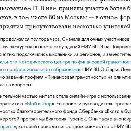
ьзованием IT. В нем приняли участие более 
нов, в том числе 80 из Москвы — в очном фор
приятии присутствовали несколько учителей
продолжался полтора часа. Сначала для очных участников
шая экскурсия по комплексу зданий НИУ ВШЭ на Покровск
иятию подключились школьники из регионов, и заместител
льного методического центра по финансовой грамотнос
го профессионального образования
НИУ ВШЭ Дарья Леуш
ю заданий профиля «Финансовая грамотность» на олимпи
ла на вопросы.
ительной частью митапа стала онлайн-игра с использова
оразвитию «
Мой выбор
». Ее провели руководитель прогр
ность» благотворительного фонда Сбербанка «Вклад в б
ер этой программы Виктория Туренок. Они также анонси
принт
», который проводится фондом совместно с НИУ ВШ