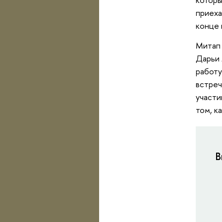
приеха
конце 
Митап 
Дарьи 
работу
встреч
участи
том, к
В