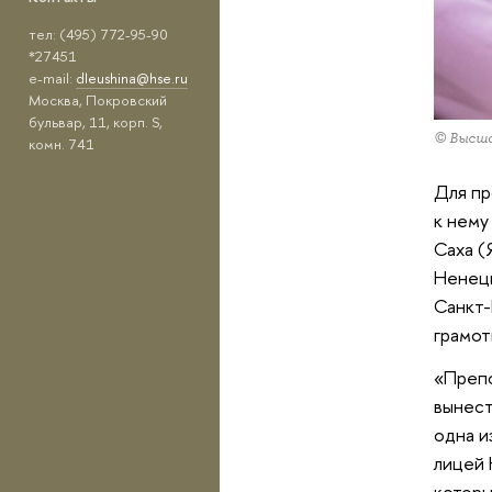
тел: (495) 772-95-90
*27451
e-mail:
dleushina@hse.ru
Москва, Покровский
бульвар, 11, корп. S,
© Высша
комн. 741
Для пр
к нему
Саха (
Ненецк
Санкт-
грамот
«Препо
вынест
одна и
лицей 
которы