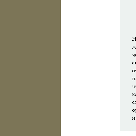
Н
м
ч
а
о
н
ч
к
с
о
н