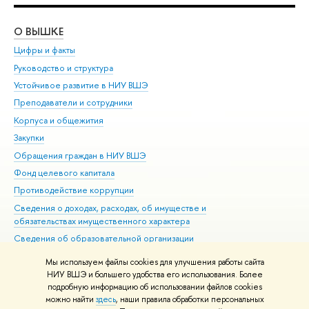
О ВЫШКЕ
ОБ
Цифры и факты
Ли
Руководство и структура
Дов
Устойчивое развитие в НИУ ВШЭ
Ол
Преподаватели и сотрудники
При
Корпуса и общежития
Вы
Закупки
При
Обращения граждан в НИУ ВШЭ
Ас
Фонд целевого капитала
До
Противодействие коррупции
Цен
Сведения о доходах, расходах, об имуществе и
Би
обязательствах имущественного характера
Об
Сведения об образовательной организации
Обр
Людям с ограниченными возможностями здоровья
Мы используем файлы cookies для улучшения работы сайта
Единая платежная страница
НИУ ВШЭ и большего удобства его использования. Более
подробную информацию об использовании файлов cookies
Работа в Вышке
можно найти
здесь
, наши правила обработки персональных