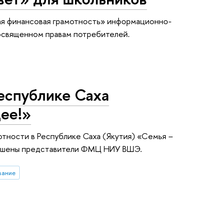
ая финансовая грамотность» информационно-
освященном правам потребителей.
еспублике Саха
ее!»
отности в Республике Саха (Якутия) «Семья –
глашены представители ФМЦ НИУ ВШЭ.
вание