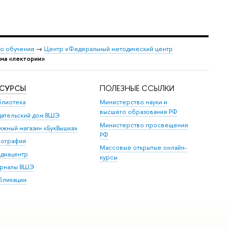
о обучения
→
Центр «Федеральный методический центр
ма «лектории»
ЕСУРСЫ
ПОЛЕЗНЫЕ ССЫЛКИ
блиотека
Министерство науки и
высшего образования РФ
дательский дом ВШЭ
Министерство просвещения
ижный магазин «БукВышка»
РФ
пография
Массовые открытые онлайн-
диацентр
курсы
рналы ВШЭ
бликации