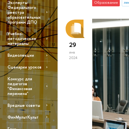
Эксперты
Образование
ле
Федерального
реестра
образовательных
программ ДПО
Учебно-
методические
29
материалы
янв
Видеолекции
2024
Сценарии уроков
Конкурс для
педагогов
"Финансовая
перемена"
Вредные советы
ФинМультКульт
Банк