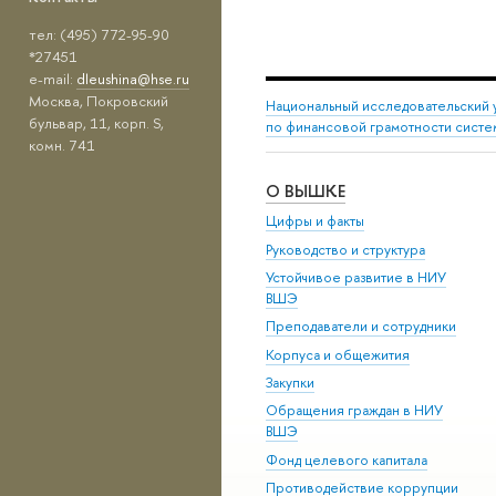
тел: (495) 772-95-90
*27451
e-mail:
dleushina@hse.ru
Москва, Покровский
Национальный исследовательский 
бульвар, 11, корп. S,
по финансовой грамотности сист
комн. 741
О ВЫШКЕ
Цифры и факты
Руководство и структура
Устойчивое развитие в НИУ
ВШЭ
Преподаватели и сотрудники
Корпуса и общежития
Закупки
Обращения граждан в НИУ
ВШЭ
Фонд целевого капитала
Противодействие коррупции