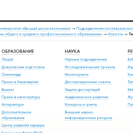
университет «Высшая школа экономики»
→
Подразделения послевузовског
емы общего и среднего профессионального образования»
→
Новости
→
Те
ОБРАЗОВАНИЕ
НАУКА
Р
Лицей
Научные подразделения
Би
Довузовская подготовка
Исследовательские проекты
Из
Олимпиады
Мониторинги
Кн
Прием в бакалавриат
Диссертационные советы
Ти
Вышка+
Защиты диссертаций
Ме
Прием в магистратуру
Академическое развитие
Жу
Аспирантура
Конкурсы и гранты
Пу
Дополнительное
Внешние научно-
образование
информационные ресурсы
Центр развития карьеры
Бизнес-инкубатор ВШЭ