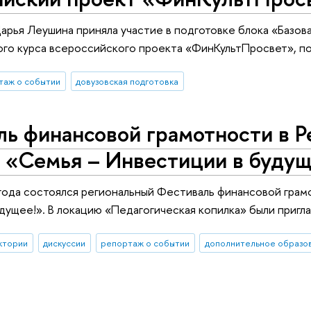
рья Леушина приняла участие в подготовке блока «Базов
ого курса всероссийского проекта «ФинКультПросвет», п
таж о событии
довузовская подготовка
ь финансовой грамотности в Р
 «Семья – Инвестиции в будущ
года состоялся региональный Фестиваль финансовой грам
удущее!». В локацию «Педагогическая копилка» были при
ктории
дискуссии
репортаж о событии
дополнительное образо