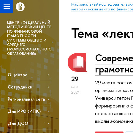
Национальный исследовательски
методический центр по финансо
ЦЕНТР «ФЕДЕРАЛЬНЫЙ
Тема «лек
МЕТОДИЧЕСКИЙ ЦЕНТР
ПО ФИНАНСОВОЙ
ГРАМОТНОСТИ
СИСТЕМЫ ОБЩЕГО И
СРЕДНЕГО
ПРОФЕССИОНАЛЬНОГО
Совреме
ОБРАЗОВАНИЯ»
грамотно
О центре
29
29 марта состо
Сотрудники
мар
организациях», 
2024
Университетом 
Региональная сеть
формированию ф
Для ИРО (ИПК)
подрастающего 
школы экономики
Для ДОО