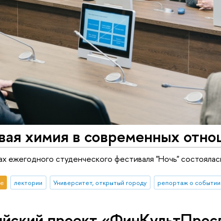
вая химия в современных отно
ках ежегодного студенческого фестиваля "Ночь" состоялас
е
лектории
Университет, открытый городу
репортаж о событии
ийский проект «ФинКультПрос