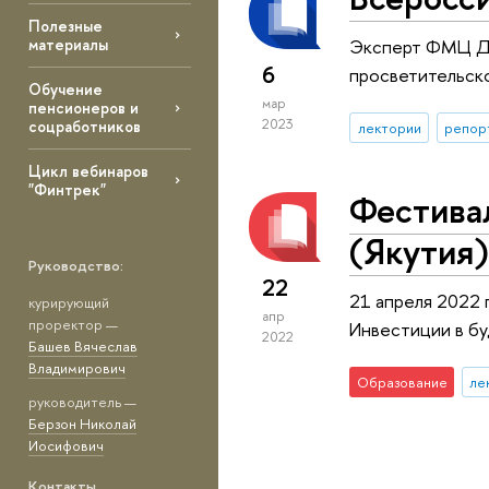
Полезные
Эксперт ФМЦ Да
материалы
6
просветительск
Обучение
мар
пенсионеров и
2023
соцработников
лектории
репор
Цикл вебинаров
"Финтрек"
Фестивал
(Якутия)
Руководство:
22
21 апреля 2022 
курирующий
апр
проректор —
Инвестиции в б
2022
Башев Вячеслав
Владимирович
Образование
ле
руководитель —
Берзон Николай
Иосифович
Контакты