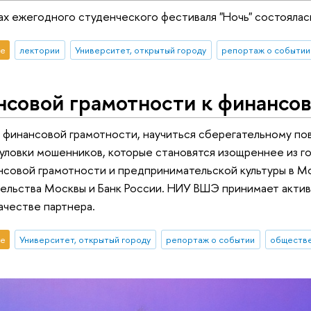
ках ежегодного студенческого фестиваля "Ночь" состоялас
е
лектории
Университет, открытый городу
репортаж о событии
совой грамотности к финансов
 финансовой грамотности, научиться сберегательному пов
 уловки мошенников, которые становятся изощреннее из г
совой грамотности и предпринимательской культуры в Мо
ельства Москвы и Банк России. НИУ ВШЭ принимает актив
ачестве партнера.
е
Университет, открытый городу
репортаж о событии
обществе