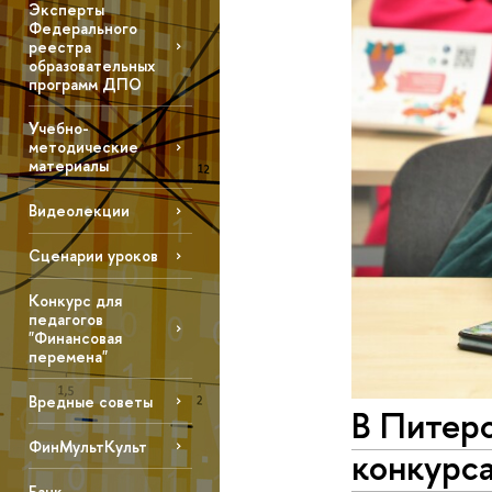
Эксперты
Федерального
реестра
образовательных
программ ДПО
Учебно-
методические
материалы
Видеолекции
Сценарии уроков
Конкурс для
педагогов
"Финансовая
перемена"
Вредные советы
В Питер
ФинМультКульт
конкурс
Банк