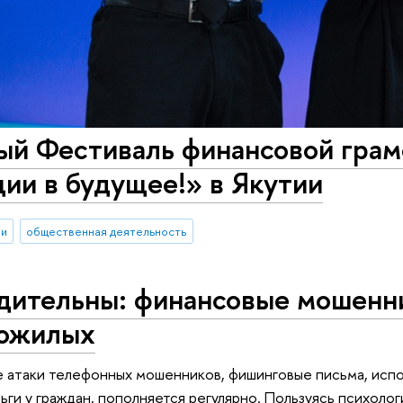
ый Фестиваль финансовой грам
ии в будущее!» в Якутии
ии
общественная деятельность
бдительны: финансовые мошенн
пожилых
 атаки телефонных мошенников, фишинговые письма, испо
ги у граждан, пополняется регулярно. Пользуясь психоло