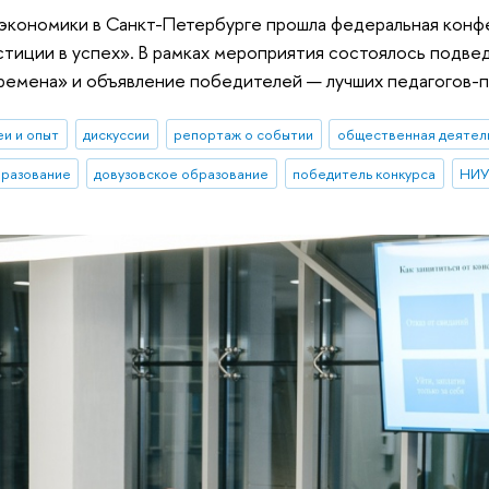
экономики в Санкт-Петербурге прошла федеральная конф
тиции в успех». В рамках мероприятия состоялось подвед
емена» и объявление победителей — лучших педагогов-п
еи и опыт
дискуссии
репортаж о событии
общественная деятел
бразование
довузовское образование
победитель конкурса
НИУ