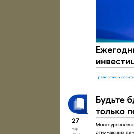
Ежегодн
инвестиц
репортаж о событ
Будьте 
только 
27
Многоуровневые
мар
отнимающих день