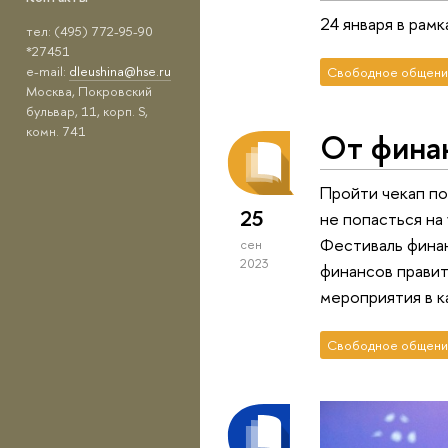
24 января в рам
тел: (495) 772-95-90
*27451
e-mail:
dleushina@hse.ru
Свободное общени
Москва, Покровский
бульвар, 11, корп. S,
комн. 741
От финан
Пройти чекап по
25
не попасться на
Фестиваль финан
сен
2023
финансов правит
мероприятия в к
Свободное общени