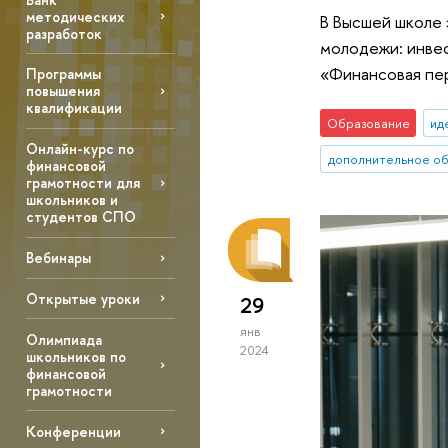
методических
В Высшей школе 
разработок
молодежи: инвес
«Финансовая пер
Программы
повышения
квалификации
Образование
ид
Онлайн-курс по
дополнительное о
финансовой
грамотности для
школьников и
студентов СПО
Вебинары
Открытые уроки
29
янв
Олимпиада
2024
школьников по
финансовой
грамотности
Конференции