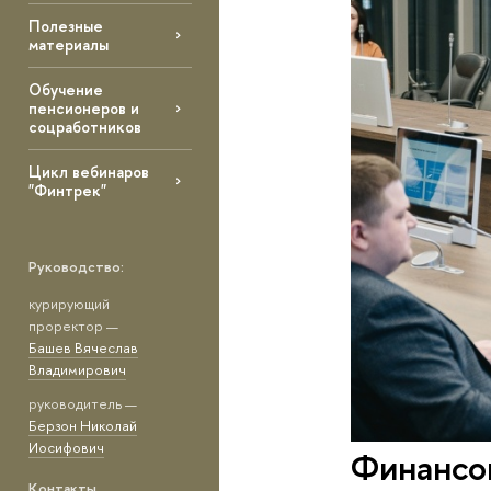
Полезные
материалы
Обучение
пенсионеров и
соцработников
Цикл вебинаров
"Финтрек"
Руководство:
курирующий
проректор —
Башев Вячеслав
Владимирович
руководитель —
Берзон Николай
Иосифович
Финансо
Контакты