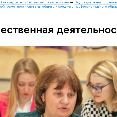
й университет «Высшая школа экономики»
Подразделения послевуз
вой грамотности системы общего и среднего профессионального обра
ественная деятельнос