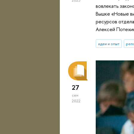
2023
вовлекать закон
Вышке «Новые в
ресурсов отдела
Алексей Потехи
идеи и опыт
реп
27
сен
2022