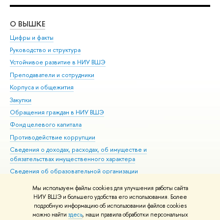
О ВЫШКЕ
ОБ
Цифры и факты
Ли
Руководство и структура
Дов
Устойчивое развитие в НИУ ВШЭ
Ол
Преподаватели и сотрудники
При
Корпуса и общежития
Вы
Закупки
При
Обращения граждан в НИУ ВШЭ
Ас
Фонд целевого капитала
До
Противодействие коррупции
Цен
Сведения о доходах, расходах, об имуществе и
Би
обязательствах имущественного характера
Об
Сведения об образовательной организации
Обр
Людям с ограниченными возможностями здоровья
Мы используем файлы cookies для улучшения работы сайта
Единая платежная страница
НИУ ВШЭ и большего удобства его использования. Более
подробную информацию об использовании файлов cookies
Работа в Вышке
можно найти
здесь
, наши правила обработки персональных