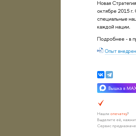
Новая Стратеги
октябре 2015 г.
специальные нац
каждой нации.
Подробнее - в п
Опыт внедрен
Нашли
опечатку
?
Выделите её, нажмит
Сервис предназначе