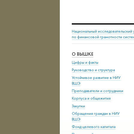
Национальный исследовательский 
по финансовой грамотности сист
О ВЫШКЕ
Цифры и факты
Руководство и структура
Устойчивое развитие в НИУ
ВШЭ
Преподаватели и сотрудники
Корпуса и общежития
Закупки
Обращения граждан в НИУ
ВШЭ
Фонд целевого капитала