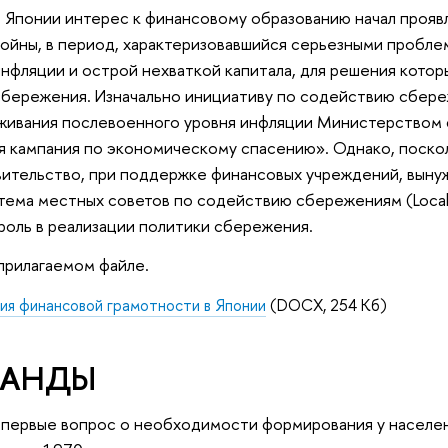
В Японии интерес к финансовому образованию начал прояв
войны, в период, характеризовавшийся серьезными пробле
нфляции и острой нехваткой капитала, для решения которы
сбережения. Изначально инициативу по содействию сбереж
рживания послевоенного уровня инфляции Министерством 
 кампания по экономическому спасению». Однако, поскол
ительство, при поддержке финансовых учреждений, вынуж
тема местных советов по содействию сбережениям (Local Co
роль в реализации политики сбережения.
прилагаемом файле.
ия финансовой грамотности в Японии
(DOCX, 254 Кб)
ЛАНДЫ
Впервые вопрос о необходимости формирования у населен