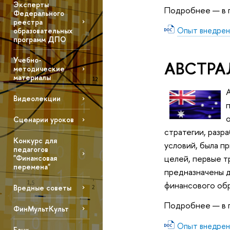
Эксперты
Подробнее — в 
Федерального
реестра
Опыт внедрен
образовательных
программ ДПО
Учебно-
АВСТРА
методические
материалы
Видеолекции
о
Сценарии уроков
стратегии, разр
Конкурс для
условий, была пр
педагогов
целей, первые т
"Финансовая
перемена"
предназначены д
финансового обр
Вредные советы
Подробнее — в 
ФинМультКульт
Опыт внедрен
Банк