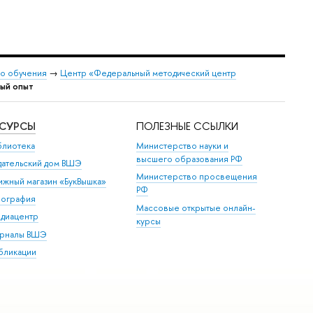
о обучения
→
Центр «Федеральный методический центр
ый опыт
ЕСУРСЫ
ПОЛЕЗНЫЕ ССЫЛКИ
блиотека
Министерство науки и
высшего образования РФ
дательский дом ВШЭ
Министерство просвещения
ижный магазин «БукВышка»
РФ
пография
Массовые открытые онлайн-
диацентр
курсы
рналы ВШЭ
бликации