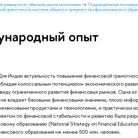
й университет «Высшая школа экономики»
Подразделения послевуз
вой грамотности системы общего и среднего профессионального обра
народный опыт
Для Индии актуальность повышения финансовой грамотност
обладая колоссальным потенциалом экономического развит
ввиду ограниченного развития финансовых рынков. Одна из
 не владеет базовыми финансовыми знаниями, плохо инфор
нансовыми продуктами и технологиями, и практически ис
оветом по финансовой стабильности и развитию была разр
вому образованию (National Strategy on Financial Educatio
ансового образования не менее 500 млн. человек.