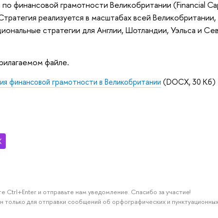
я по финансовой грамотности Великобритании
(Financial C
 Стратегия реализуется в масштабах всей Великобритании,
иональные стратегии для Англии, Шотландии, Уэльса и С
рилагаемом файле.
ия финансовой грамотности в Великобритании
(DOCX, 30 Кб)
е Ctrl+Enter и отправьте нам уведомление. Спасибо за участие!
н только для отправки сообщений об орфографических и пунктуационных