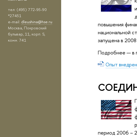
тел: (495) 772-95-90
*27451
e-mail:
dleushina@hse.ru
повышения финан
Москва, Покровский
национальной ст
бульвар, 11, корп. S,
запущена в 2008 
комн. 741
Подробнее — в 
Опыт внедрен
СОЕДИН
период 2006 – 2