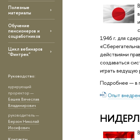
Полезные
материалы
и
Обучение
пенсионеров и
соцработников
1946 г. для сде
«Сберегательная
Цикл вебинаров
действиями прав
"Финтрек"
создаваться сис
играть ведущую 
Руководство:
Подробнее — в 
курирующий
проректор —
Опыт внедрен
Башев Вячеслав
Владимирович
НИДЕР
руководитель —
Берзон Николай
Иосифович
Контакты