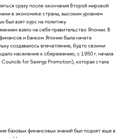
ляться сразу после окончания Второй мировой
мами в экономике страны, высоким уровнем
х был взят курс на политику
ениям взяло на себя правительство Японии. В
финансов и Банком Японии была начата
ьку создавалось впечатление, будто своими
дало население к сбережению, с 1950 г. начала
uncils for Savings Promotion), которая стала
ия базовых финансовых знаний был поднят еще в