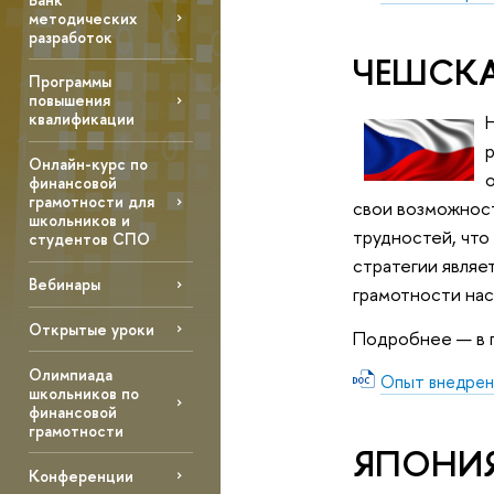
методических
разработок
ЧЕШСКА
Программы
повышения
квалификации
Онлайн-курс по
финансовой
грамотности для
свои возможнос
школьников и
трудностей, что
студентов СПО
стратегии являе
Вебинары
грамотности нас
Открытые уроки
Подробнее — в 
Олимпиада
Опыт внедрен
школьников по
финансовой
грамотности
ЯПОНИ
Конференции