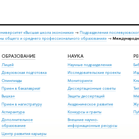
университет «Высшая школа экономики»
→
Подразделения послевузовског
емы общего и среднего профессионального образования»
→
Международн
ОБРАЗОВАНИЕ
НАУКА
Р
Лицей
Научные подразделения
Би
Довузовская подготовка
Исследовательские проекты
Из
Олимпиады
Мониторинги
Кн
Прием в бакалавриат
Диссертационные советы
Ти
Вышка+
Защиты диссертаций
Ме
Прием в магистратуру
Академическое развитие
Жу
Аспирантура
Конкурсы и гранты
Пу
Дополнительное
Внешние научно-
образование
информационные ресурсы
Центр развития карьеры