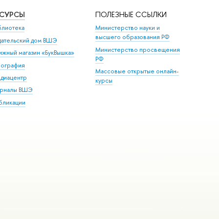
ЕСУРСЫ
ПОЛЕЗНЫЕ ССЫЛКИ
блиотека
Министерство науки и
высшего образования РФ
дательский дом ВШЭ
Министерство просвещения
ижный магазин «БукВышка»
РФ
пография
Массовые открытые онлайн-
диацентр
курсы
рналы ВШЭ
бликации