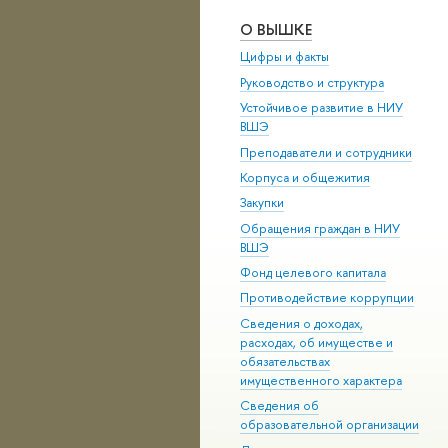
О ВЫШКЕ
Цифры и факты
Руководство и структура
Устойчивое развитие в НИУ
ВШЭ
Преподаватели и сотрудники
Корпуса и общежития
Закупки
Обращения граждан в НИУ
ВШЭ
Фонд целевого капитала
Противодействие коррупции
Сведения о доходах,
расходах, об имуществе и
обязательствах
имущественного характера
Сведения об
образовательной организации