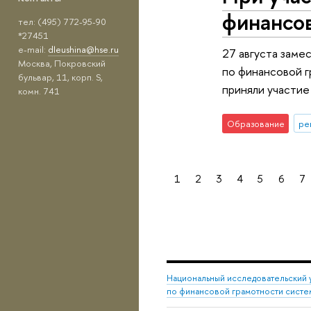
финансо
тел: (495) 772-95-90
*27451
e-mail:
dleushina@hse.ru
27 августа заме
Москва, Покровский
по финансовой г
бульвар, 11, корп. S,
приняли участие
комн. 741
Образование
ре
1
2
3
4
5
6
7
Национальный исследовательский 
по финансовой грамотности сист