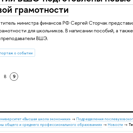
вой грамотности
ститель министра финансов РФ Сергей Сторчак представи
рамотности для школьников. В написании пособий, а также
 преподаватели ВШЭ.
портаж о событии
8
9
университет «Высшая школа экономики»
→
Подразделения послевузовског
емы общего и среднего профессионального образования»
→
Новости
→
Те