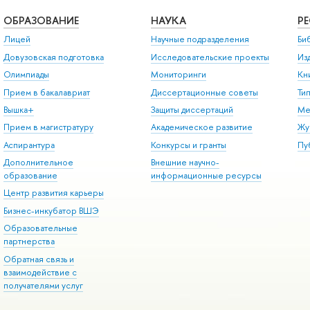
ОБРАЗОВАНИЕ
НАУКА
Р
Лицей
Научные подразделения
Би
Довузовская подготовка
Исследовательские проекты
Из
Олимпиады
Мониторинги
Кн
Прием в бакалавриат
Диссертационные советы
Ти
Вышка+
Защиты диссертаций
Ме
Прием в магистратуру
Академическое развитие
Жу
Аспирантура
Конкурсы и гранты
Пу
Дополнительное
Внешние научно-
образование
информационные ресурсы
Центр развития карьеры
Бизнес-инкубатор ВШЭ
Образовательные
партнерства
Обратная связь и
взаимодействие с
получателями услуг