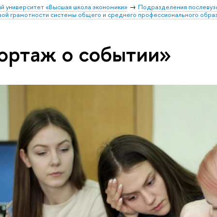
й университет «Высшая школа экономики»
Подразделения послевуз
вой грамотности системы общего и среднего профессионального обра
ортаж о событии»