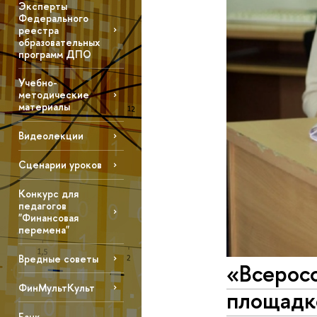
Эксперты
Федерального
реестра
образовательных
программ ДПО
Учебно-
методические
материалы
Видеолекции
Сценарии уроков
Конкурс для
педагогов
"Финансовая
перемена"
Вредные советы
«Всеросс
ФинМультКульт
площадк
Банк