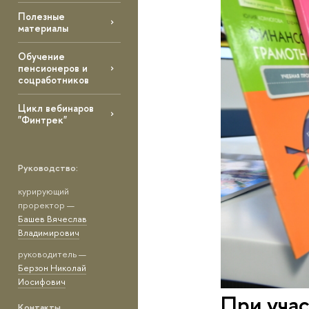
Полезные
материалы
Обучение
пенсионеров и
соцработников
Цикл вебинаров
"Финтрек"
Руководство:
курирующий
проректор —
Башев Вячеслав
Владимирович
руководитель —
Берзон Николай
Иосифович
При уча
Контакты