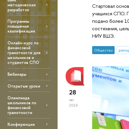
методических
Стартовал основ
разработок
учащихся СПО. П
подано более 10
Программы
повышения
состязания, цел
квалификации
НИУ ВШЭ.
Онлайн-курс по
финансовой
Общество
репор
грамотности для
школьников и
студентов СПО
Вебинары
Открытые уроки
28
Олимпиада
авг
школьников по
2019
финансовой
грамотности
Конференции