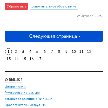
Образование
дополнительное образование
28 октября 2025
Следующая страница
1
2
3
4
5
6
7
8
9
10
11
12
13
14
15
16
17
О ВЫШКЕ
ОБ
Цифры и факты
Ли
Руководство и структура
Дов
Устойчивое развитие в НИУ ВШЭ
Ол
Преподаватели и сотрудники
При