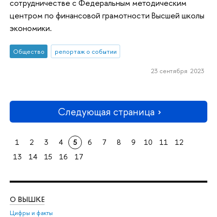
сотрудничестве с Федеральным методическим
центром по финансовой грамотности Высшей школы
экономики.
Общество
репортаж о событии
23 сентября 2023
Следующая страница
1
2
3
4
5
6
7
8
9
10
11
12
13
14
15
16
17
О ВЫШКЕ
ОБ
Цифры и факты
Ли