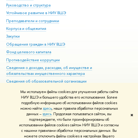
Руководство и структура
Дов
Устойчивое развитие в НИУ ВШЭ
Ол
Преподаватели и сотрудники
При
Корпуса и общежития
Вы
Закупки
При
Обращения граждан в НИУ ВШЭ
Ас
Фонд целевого капитала
До
Противодействие коррупции
Цен
Сведения о доходах, расходах, об имуществе и
Би
обязательствах имущественного характера
Об
Сведения об образовательной организации
Обр
Людям с ограниченными возможностями здоровья
Мы используем файлы cookies для улучшения работы сайта
Единая платежная страница
НИУ ВШЭ и большего удобства его использования. Более
подробную информацию об использовании файлов cookies
Работа в Вышке
можно найти
здесь
, наши правила обработки персональных
данных –
здесь
. Продолжая пользоваться сайтом, вы
✖
Редактору
подтверждаете, что были проинформированы об
© НИУ ВШЭ 1993–2026
Адреса и контакты
Условия использования
использовании файлов cookies сайтом НИУ ВШЭ и согласны
с нашими правилами обработки персональных данных. Вы
материалов
Политика конфиденциальности
Карта сайта
можете отключить файлы cookies в настройках Вашего
Шрифты HSE Sans и HSE Slab разработаны в
Школе дизайна НИУ ВШЭ