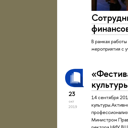
Сотрудн
финансо
В рамках работ
мероприятия с 
«Фестив
культур
23
14 сентября 201
окт
культуры.Активн
2019
профессионализ
Министром Прав
ректора НИУ ВШЭ