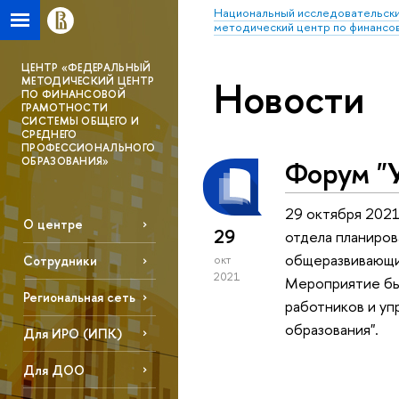
Национальный исследовательски
методический центр по финансо
ЦЕНТР «ФЕДЕРАЛЬНЫЙ
Новости
МЕТОДИЧЕСКИЙ ЦЕНТР
ПО ФИНАНСОВОЙ
ГРАМОТНОСТИ
СИСТЕМЫ ОБЩЕГО И
СРЕДНЕГО
ПРОФЕССИОНАЛЬНОГО
Форум "
ОБРАЗОВАНИЯ»
29 октября 2021
О центре
29
отдела планиров
общеразвивающих
Сотрудники
окт
2021
Мероприятие бы
Региональная сеть
работников и уп
образования".
Для ИРО (ИПК)
Для ДОО