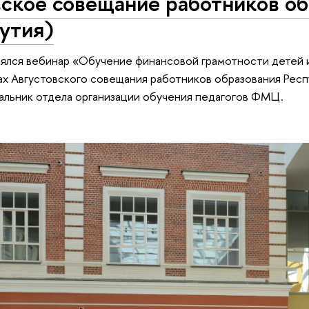
ское совещание работников об
утия)
оялся вебинар «Обучение финансовой грамотности детей
ах Августовского совещания работников образования Респу
чальник отдела организации обучения педагогов ФМЦ.