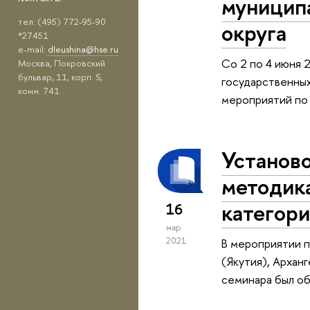
муницип
тел: (495) 772-95-90
округа
*27451
e-mail:
dleushina@hse.ru
Со 2 по 4 июня 
Москва, Покровский
бульвар, 11, корп. S,
государственных
комн. 741
мероприятий по
Установ
методик
категори
16
мар
2021
В мероприятии п
(Якутия), Арханг
семинара был об