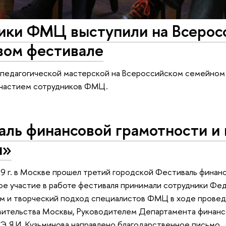
ики ФМЦ выступили на Всерос
вом фестивале
ы педагогической мастерской на Всероссийском семейном
участием сотрудников ФМЦ.
аль финансовой грамотности и
ы»
9 г. в Москве прошел третий городской Фестиваль финан
ое участие в работе фестиваля принимали сотрудники Фе
м и творческий подход специалистов ФМЦ в ходе провед
ительства Москвы, Руководителем Департамента финансо
 Я.И. Кузьминова направлено благодарственное письмо.