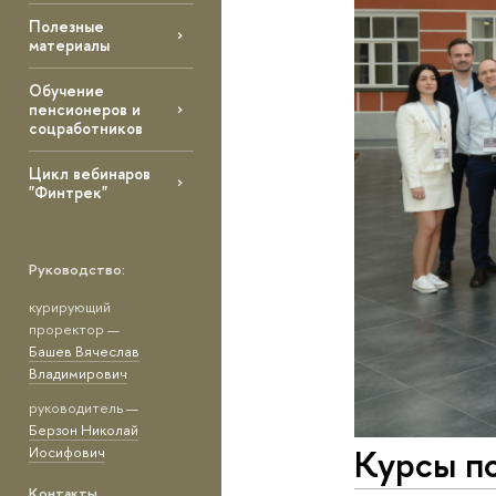
Полезные
материалы
Обучение
пенсионеров и
соцработников
Цикл вебинаров
"Финтрек"
Руководство:
курирующий
проректор —
Башев Вячеслав
Владимирович
руководитель —
Берзон Николай
Курсы п
Иосифович
Контакты