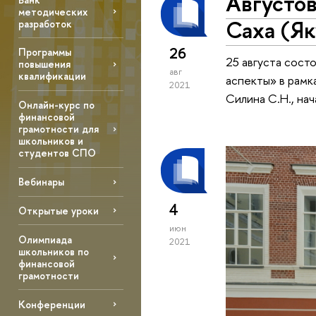
Августов
методических
Саха (Як
разработок
26
Программы
25 августа сост
повышения
авг
квалификации
аспекты» в рамк
2021
Силина С.Н., на
Онлайн-курс по
финансовой
грамотности для
школьников и
студентов СПО
Вебинары
4
Открытые уроки
июн
Олимпиада
2021
школьников по
финансовой
грамотности
Конференции