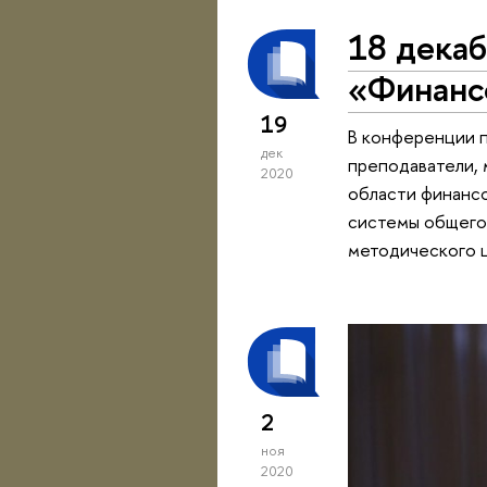
18 декаб
«Финансо
19
В конференции п
дек
преподаватели, 
2020
области финансо
системы общего 
методического ц
2
ноя
2020