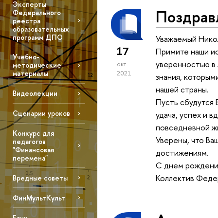
Эксперты
Поздрав
Федерального
реестра
образовательных
программ ДПО
Уважаемый Нико
17
Примите наши ис
Учебно-
уверенностью в 
окт
методические
материалы
2021
знания, которым
нашей страны.
Видеолекции
Пусть сбудутся 
Сценарии уроков
удача, успех и 
повседневной ж
Конкурс для
Уверены, что Ва
педагогов
"Финансовая
достижениям.
перемена"
С днем рождения
Коллектив Феде
Вредные советы
ФинМультКульт
Банк