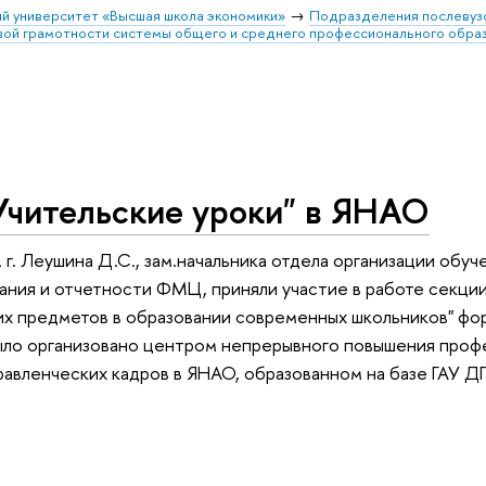
й университет «Высшая школа экономики»
Подразделения послевуз
вой грамотности системы общего и среднего профессионального обра
Учительские уроки" в ЯНАО
 г. Леушина Д.С., зам.начальника отдела организации обуч
ания и отчетности ФМЦ, приняли участие в работе секции
 предметов в образовании современных школьников" фору
ло организовано центром непрерывного повышения профе
равленческих кадров в ЯНАО, образованном на базе ГАУ 