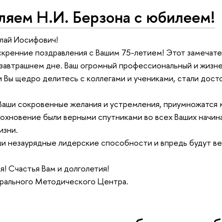
ляем Н.И. Берзона с юбилеем!
лай Иосифович!
кренние поздравления с Вашим 75-летием! Этот замечате
завтрашнем дне. Ваш огромный профессиональный и жизн
и Вы щедро делитесь с коллегами и учениками, стали дост
Ваши сокровенные желания и устремления, приумножатся 
вдохновение были верными спутниками во всех Ваших начина
изни.
ши незаурядные лидерские способности и впредь будут ве
! Счастья Вам и долголетия!
рального Методического Центра.